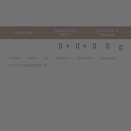
Gratis fragt fra
Levering 1–3
Fysisk butik
500 kr.
hverdage
0
0
FORSIDE
/
SHOP
/
TØJ
/
OVERDELE
/
SKJORTER
/
JJXX JAMIE
SKJORTE CASHMERE BLUE