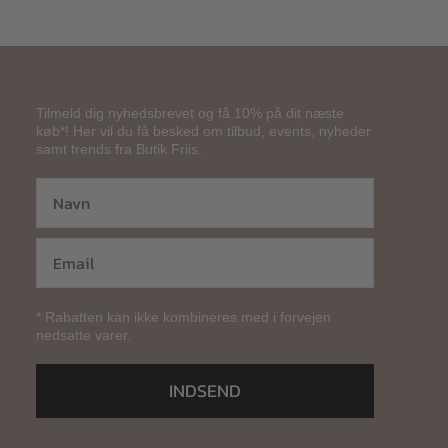
Tilmeld dig nyhedsbrevet og få 10% på dit næste
køb*! Her vil du få besked om tilbud, events, nyheder
samt trends fra Butik Friis.
* Rabatten kan ikke kombineres med i forvejen
nedsatte varer.
INDSEND