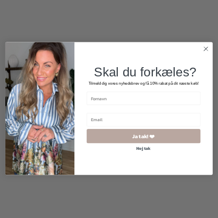
2 for 500
Skal du forkæles?
kr.
Tilmeld dig vores nyhedsbrev og få 10% rabat på dit næste køb!
Ja tak! ❤️
Nej tak
299,00
kr.
800,00
kr.