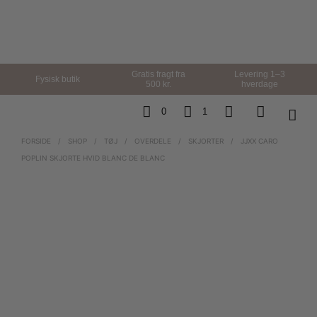
Gratis fragt fra
Levering 1–3
Fysisk butik
500 kr.
hverdage
0
1
FORSIDE
/
SHOP
/
TØJ
/
OVERDELE
/
SKJORTER
/
JJXX CARO
POPLIN SKJORTE HVID BLANC DE BLANC