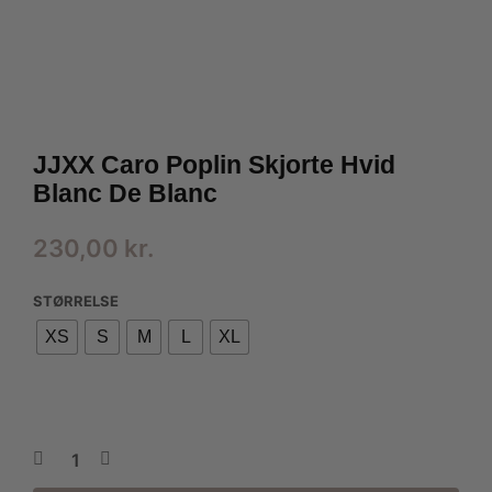
JJXX Caro Poplin Skjorte Hvid
Blanc De Blanc
230,00
kr.
STØRRELSE
XS
S
M
L
XL