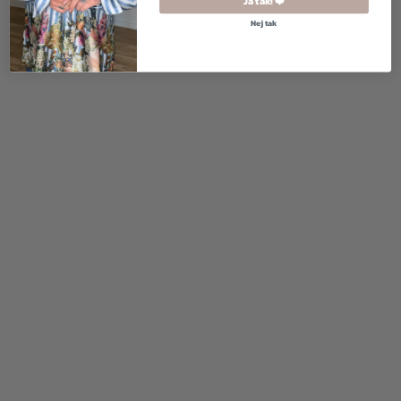
Ja tak! ❤️
Nej tak
2 for 500
kr.
299,00
kr.
800,00
kr.
400,00
kr.