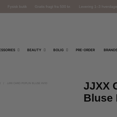
Fysisk butik
Gratis fragt fra 500 kr.
Levering 1–3 hverdag
SSORIES
BEAUTY
BOLIG
PRE-ORDER
BRAND
JJXX C
R
/
JJXX CARO POPLIN BLUSE HVID
Bluse 