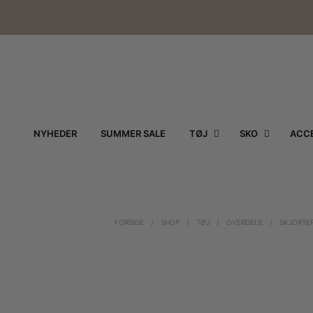
NYHEDER
SUMMER SALE
TØJ
SKO
ACCE
FORSIDE
/
SHOP
/
TØJ
/
OVERDELE
/
SKJORTE