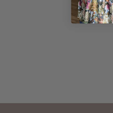
900,00
kr.
540,00
kr.
400