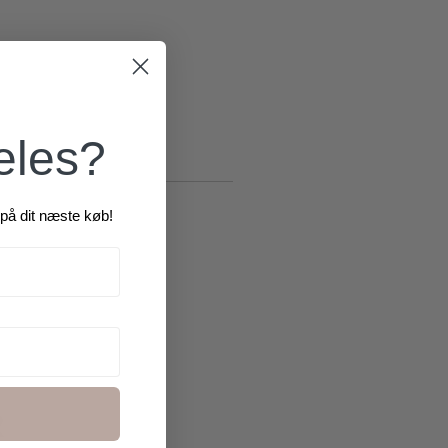
æles?
på dit næste køb!
R