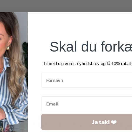
Skal du fork
Tilmeld dig vores nyhedsbrev og få 10% rabat 
Ja tak! ❤️
RELATEREDE PRODUKTE