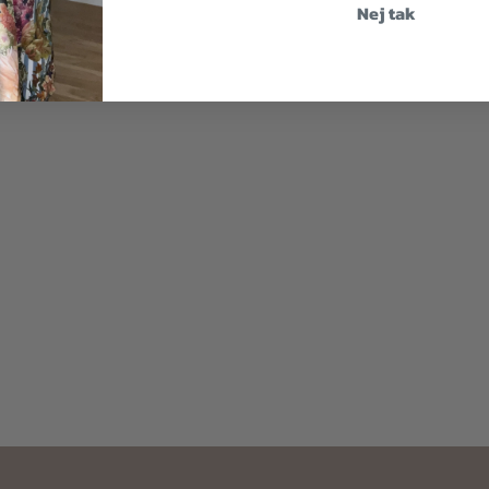
Nej tak
2 for
500 kr.
,00
kr.
200,00
kr.
299,00
kr.
1.200,00
kr.