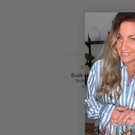
Butik Friis
is rated
4.6
from
81
reviews &
testimonials