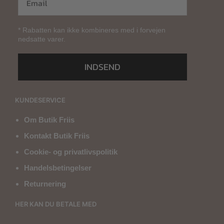
* Rabatten kan ikke kombineres med i forvejen
nedsatte varer.
INDSEND
KUNDESERVICE
Om Butik Friis
Kontakt Butik Friis
Cookie- og privatlivspolitik
Handelsbetingelser
Returnering
HER KAN DU BETALE MED