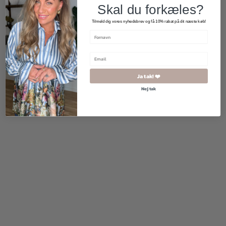
Skal du forkæles?
Tilmeld dig vores nyhedsbrev og få 10% rabat på dit næste køb!
900,00
kr.
540,00
kr.
299,00
kr.
Ja tak! ❤️
Nej tak
2 for 500
kr.