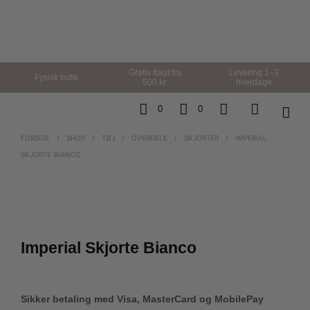
Gratis fragt fra
Levering 1–3
Fysisk butik
500 kr.
hverdage
0
0
FORSIDE
/
SHOP
/
TØJ
/
OVERDELE
/
SKJORTER
/
IMPERIAL
SKJORTE BIANCO
Imperial Skjorte Bianco
Sikker betaling med Visa, MasterCard og MobilePay