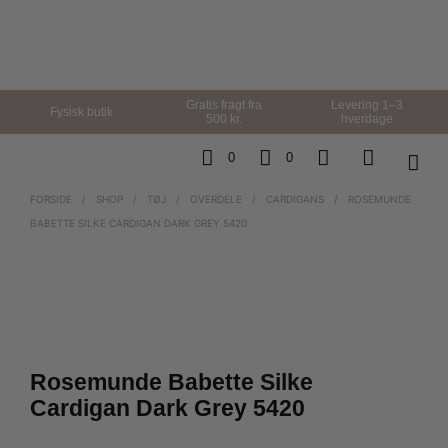
Gratis fragt fra
Levering 1–3
Fysisk butik
500 kr.
hverdage
0
0
FORSIDE
/
SHOP
/
TØJ
/
OVERDELE
/
CARDIGANS
/
ROSEMUNDE
BABETTE SILKE CARDIGAN DARK GREY 5420
Rosemunde Babette Silke
Cardigan Dark Grey 5420