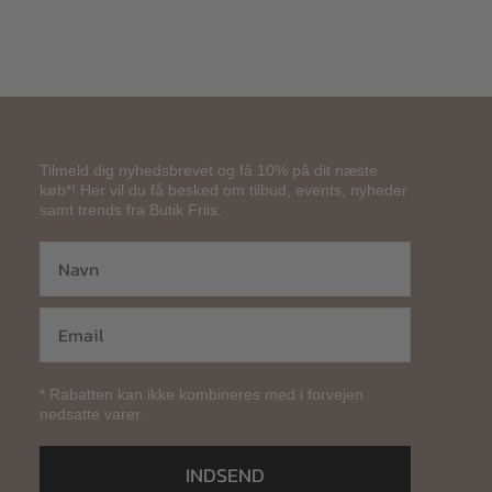
Tilmeld dig nyhedsbrevet og få 10% på dit næste
køb*! Her vil du få besked om tilbud, events, nyheder
samt trends fra Butik Friis.
* Rabatten kan ikke kombineres med i forvejen
nedsatte varer.
INDSEND