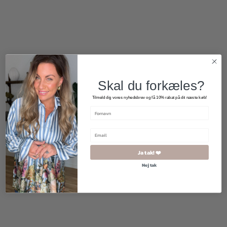
400,00
kr.
300,00
kr.
800,00
kr.
Skal du forkæles?
Tilmeld dig vores nyhedsbrev og få 10% rabat på dit næste køb!
Ja tak! ❤️
Nej tak
1.500,00
kr.
1.200,00
kr.
500,00
kr.