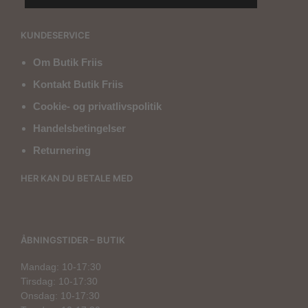
KUNDESERVICE
Om Butik Friis
Kontakt Butik Friis
Cookie- og privatlivspolitik
Handelsbetingelser
Returnering
HER KAN DU BETALE MED
ÅBNINGSTIDER – BUTIK
Mandag: 10-17:30
Tirsdag: 10-17:30
Onsdag: 10-17:30