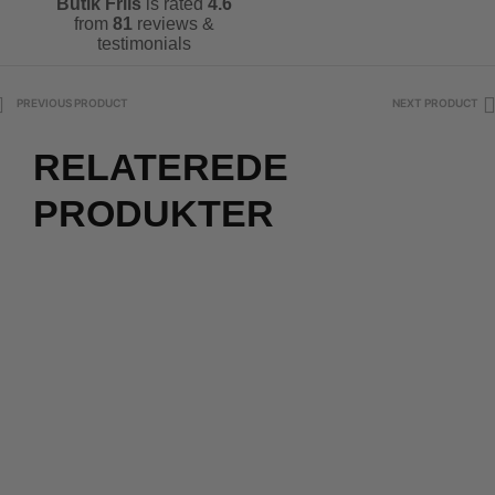
Butik Friis
is rated
4.6
from
81
reviews &
testimonials
PREVIOUS PRODUCT
NEXT PRODUCT
RELATEREDE
PRODUKTER