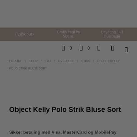
Gratis fragt fra
Levering 1–3
Fysisk butik
500 kr.
hverdage
0
0
FORSIDE
/
SHOP
/
TØJ
/
OVERDELE
/
STRIK
/
OBJECT KELLY
POLO STRIK BLUSE SORT
Object Kelly Polo Strik Bluse Sort
Sikker betaling med Visa, MasterCard og MobilePay