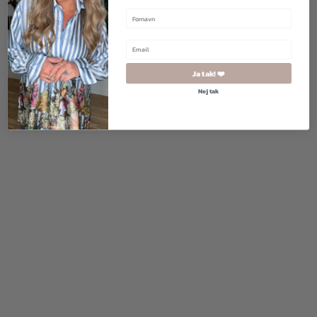
400,00
kr.
300,00
kr.
400,00
kr.
200,00
kr.
Ja tak! ❤️
Nej tak
500,00
kr.