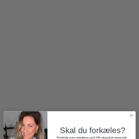
500,00
kr.
500,00
kr.
Skal du forkæles?
Tilmeld dig vores nyhedsbrev og få 10% rabat på dit næste køb!