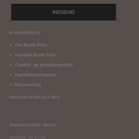
INDSEND
KUNDESERVICE
Om Butik Friis
Kontakt Butik Friis
Cookie- og privatlivspolitik
Handelsbetingelser
Returnering
HER KAN DU BETALE MED
ÅBNINGSTIDER – BUTIK
Mandag: 10-17:30