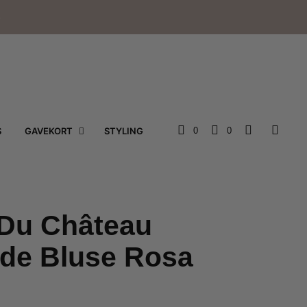
e
S
GAVEKORT
STYLING
0
0
 Du Château
nde Bluse Rosa