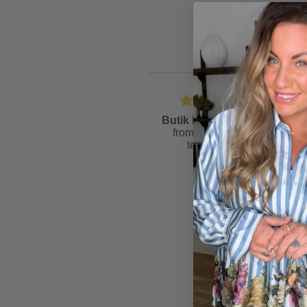
Butik Friis
is rated
4.6
from
81
reviews &
testimonials