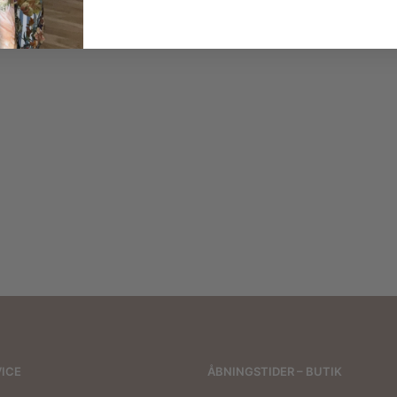
2 for
500 kr.
299,00
kr.
1.700,00
kr.
300,00
kr.
ICE
ÅBNINGSTIDER – BUTIK