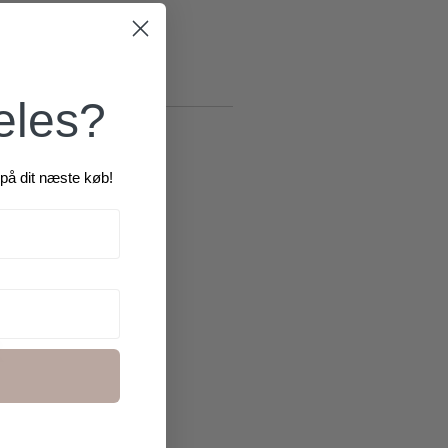
æles?
på dit næste køb!
R