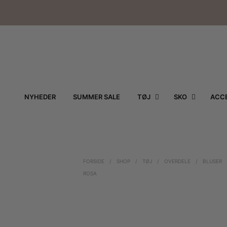
NYHEDER
SUMMER SALE
TØJ
SKO
ACCE
FORSIDE
/
SHOP
/
TØJ
/
OVERDELE
/
BLUSER
ROSA