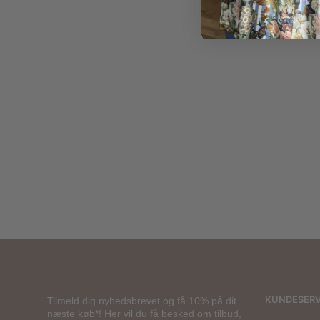
500,00
kr.
KUNDESERV
Tilmeld dig nyhedsbrevet og få 10% på dit
næste køb*! Her vil du få besked om tilbud,