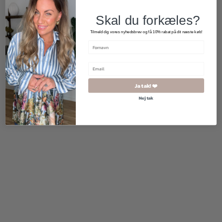
Skal du forkæles?
Tilmeld dig vores nyhedsbrev og få 10% rabat på dit næste køb!
299,00
kr.
300,00
kr.
Ja tak! ❤️
Nej tak
2 for 500
kr.