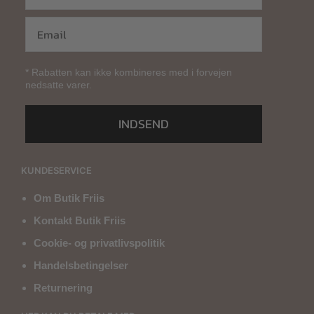
* Rabatten kan ikke kombineres med i forvejen
nedsatte varer.
INDSEND
KUNDESERVICE
Om Butik Friis
Kontakt Butik Friis
Cookie- og privatlivspolitik
Handelsbetingelser
Returnering