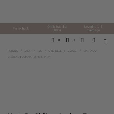
Gratis fragt fra
Levering 1–3
Fysisk butik
500 kr.
hverdage
0
0
FORSIDE
/
SHOP
/
TØJ
/
OVERDELE
/
BLUSER
/
MARTA DU
CHÂTEAU LUCIANA TOP MILITARY