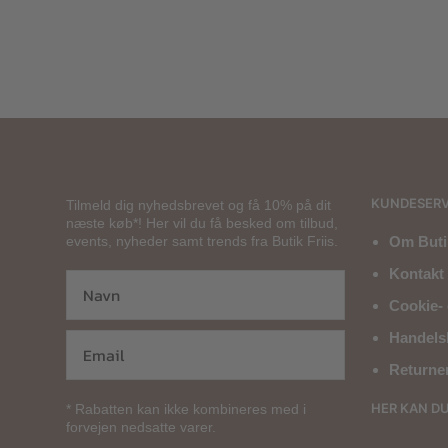
1.500,00
kr.
1.200,00
kr.
KUNDESERV
Tilmeld dig nyhedsbrevet og få 10% på dit
næste køb*! Her vil du få besked om tilbud,
events, nyheder samt trends fra Butik Friis.
Om Butik
Kontakt 
Cookie- 
Handels
Returne
HER KAN D
* Rabatten kan ikke kombineres med i
forvejen nedsatte varer.