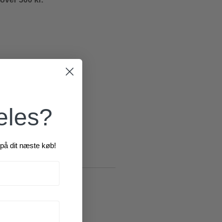
æles?
på dit næste køb!