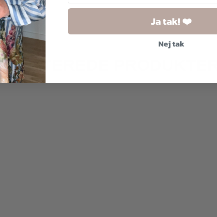
Ja tak! ❤️
Nej tak
RELATEREDE PRODUKTE
2 for
500 kr.