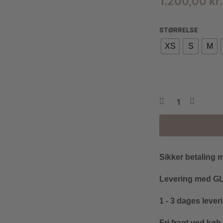
1.200,00
kr.
STØRRELSE
XS
S
M
Sikker betaling 
Levering med GLS
1 - 3 dages lever
Fri fragt ved køb