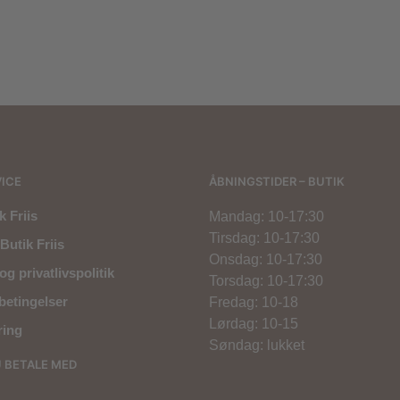
299,00
kr.
900,00
kr.
540,00
kr.
1.200,00
kr.
ICE
ÅBNINGSTIDER – BUTIK
 Friis
Mandag: 10-17:30
Tirsdag: 10-17:30
Butik Friis
Onsdag: 10-17:30
og privatlivspolitik
Torsdag: 10-17:30
betingelser
Fredag: 10-18
Lørdag: 10-15
ring
Søndag: lukket
U BETALE MED