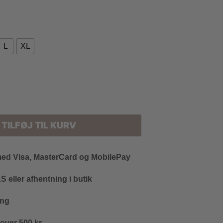
L
XL
TILFØJ TIL KURV
med Visa, MasterCard og MobilePay
 eller afhentning i butik
ing
 over 500 kr.