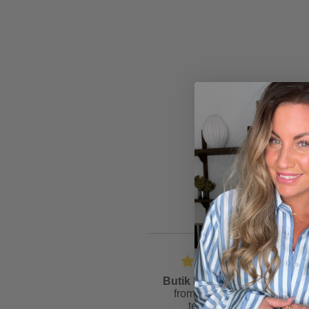
Butik Friis
is rated
4.6
from
81
reviews &
testimonials