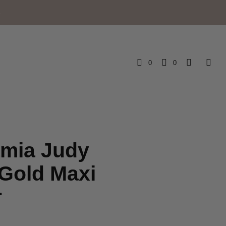
e
0
0
mia Judy
Gold Maxi
r