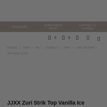
Gratis fragt fra
Levering 1–3
Fysisk butik
500 kr.
hverdage
0
0
FORSIDE
/
SHOP
/
TØJ
/
OVERDELE
/
STRIK
/
JJXX ZURI STRIK
TOP VANILLA ICE
JJXX Zuri Strik Top Vanilla Ice