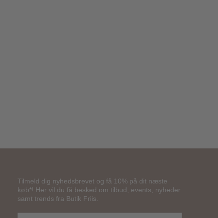
299,00
kr.
Tilmeld dig nyhedsbrevet og få 10% på dit næste
køb*! Her vil du få besked om tilbud, events, nyheder
samt trends fra Butik Friis.