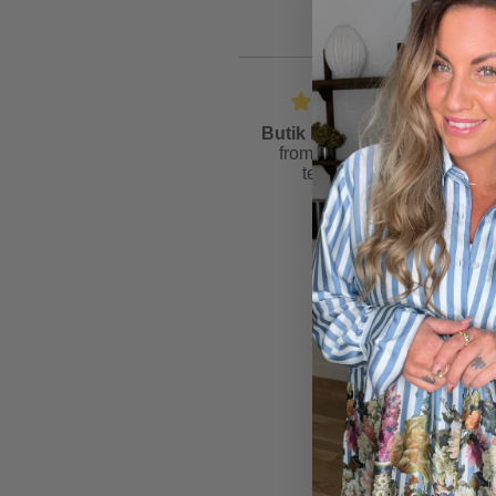
Butik Friis
is rated
4.6
from
81
reviews &
testimonials