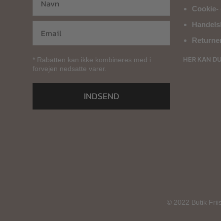
Cookie- 
Handels
Returne
HER KAN D
* Rabatten kan ikke kombineres med i
forvejen nedsatte varer.
INDSEND
© 2022 Butik Frii