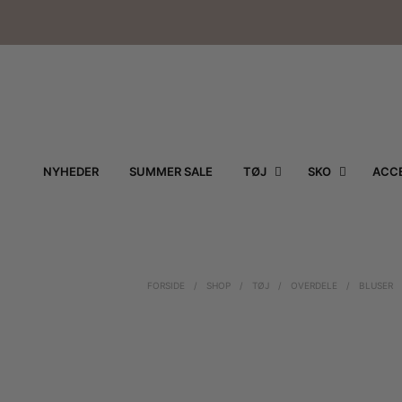
NYHEDER
SUMMER SALE
TØJ
SKO
ACCE
FORSIDE
/
SHOP
/
TØJ
/
OVERDELE
/
BLUSER