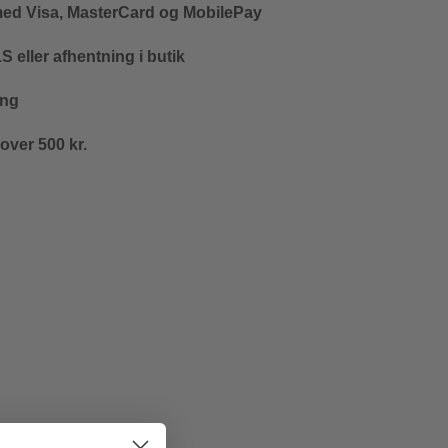
med Visa, MasterCard og MobilePay
 eller afhentning i butik
ing
 over 500 kr.