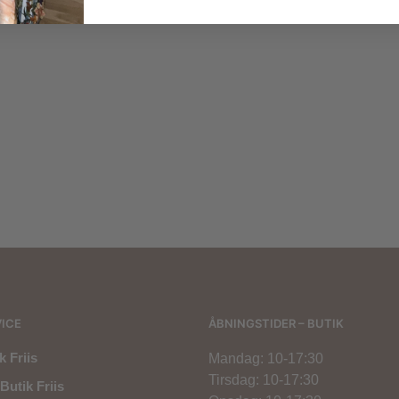
,00
kr.
300,00
kr.
800,00
kr.
800,00
kr.
ICE
ÅBNINGSTIDER – BUTIK
 Friis
Mandag: 10-17:30
Tirsdag: 10-17:30
Butik Friis