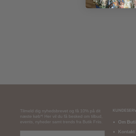
800,00
kr.
400
KUNDESERV
Tilmeld dig nyhedsbrevet og få 10% på dit
næste køb*! Her vil du få besked om tilbud,
events, nyheder samt trends fra Butik Friis.
Om Butik
Kontakt 