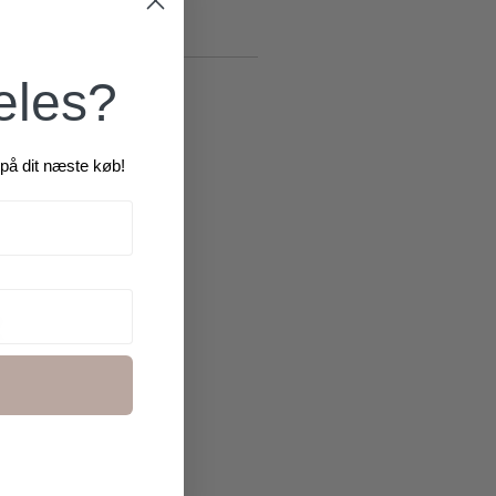
æles?
på dit næste køb!
R