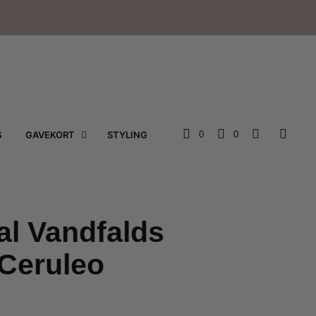
e
S
GAVEKORT
STYLING
0
0
al Vandfalds
Ceruleo