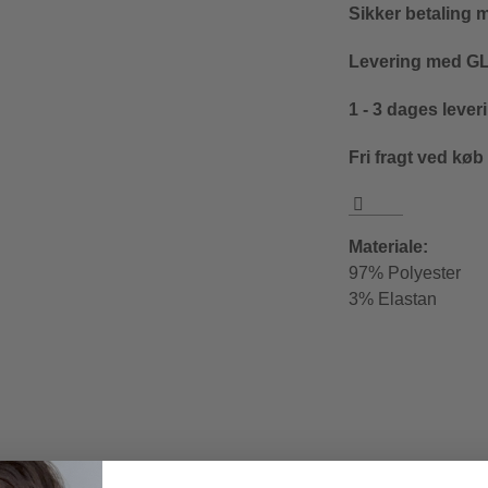
Sikker betaling 
Levering med GLS
1 - 3 dages lever
Fri fragt ved køb
Materiale:
97% Polyester
3% Elastan