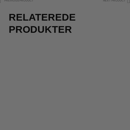
PREVIOUS PRODUCT
NEXT PRODUCT
RELATEREDE
PRODUKTER
2 for 500
kr.
500,00
kr.
299,00
kr.