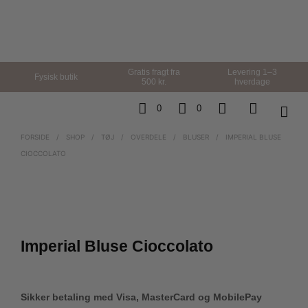
Gratis fragt fra
Levering 1–3
Fysisk butik
500 kr.
hverdage
0
0
FORSIDE
/
SHOP
/
TØJ
/
OVERDELE
/
BLUSER
/
IMPERIAL BLUSE
CIOCCOLATO
Imperial Bluse Cioccolato
Sikker betaling med Visa, MasterCard og MobilePay