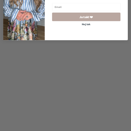
Ja tak! ❤️
Nej tak
500,00
kr.
250,00
kr.