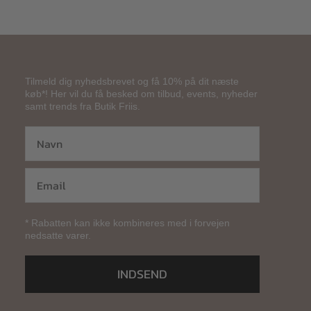
Tilmeld dig nyhedsbrevet og få 10% på dit næste
køb*! Her vil du få besked om tilbud, events, nyheder
samt trends fra Butik Friis.
* Rabatten kan ikke kombineres med i forvejen
nedsatte varer.
INDSEND