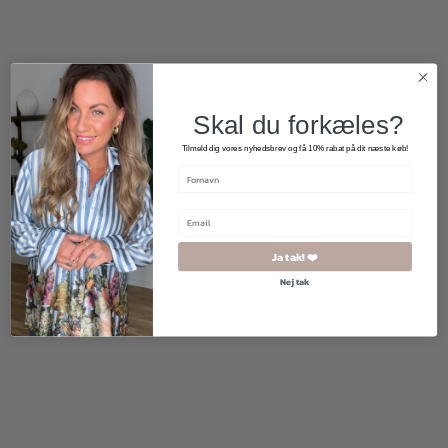
Skal du forkæles?
Tilmeld dig vores nyhedsbrev og få 10% rabat på dit næste køb!
Ja tak! ❤️
Nej tak
400,00
kr.
200,00
kr.
400,00
kr.
300,00
kr.