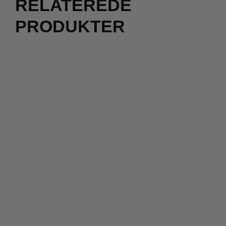
RELATEREDE
PRODUKTER
400,00
kr.
200,00
kr.
800,00
kr.
400,00
kr.