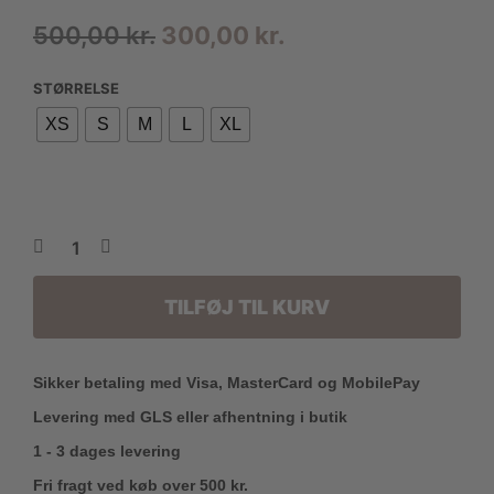
Den
Den
500,00
kr.
300,00
kr.
oprindelige
aktuelle
STØRRELSE
pris
pris
XS
S
M
L
XL
var:
er:
500,00 kr..
300,00 kr..
TILFØJ TIL KURV
Sikker betaling med Visa, MasterCard og MobilePay
Levering med GLS eller afhentning i butik
1 - 3 dages levering
Fri fragt ved køb over 500 kr.