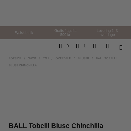
Gratis fragt fra
Levering 1–3
Fysisk butik
500 kr.
hverdage
0
1
FORSIDE
/
SHOP
/
TØJ
/
OVERDELE
/
BLUSER
/
BALL TOBELLI
BLUSE CHINCHILLA
BALL Tobelli Bluse Chinchilla