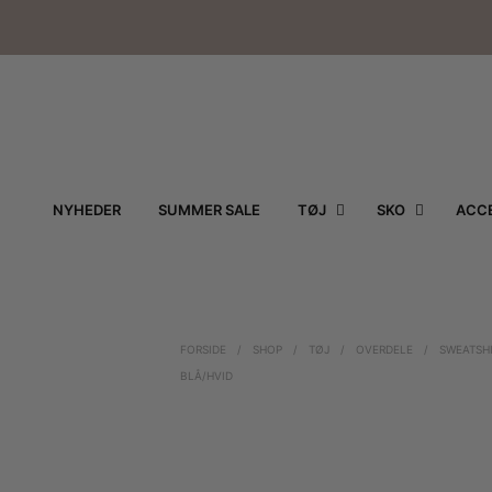
NYHEDER
SUMMER SALE
TØJ
SKO
ACCE
FORSIDE
/
SHOP
/
TØJ
/
OVERDELE
/
SWEATSH
BLÅ/HVID