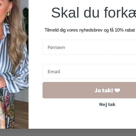
Skal du fork
Tilmeld dig vores nyhedsbrev og få 10% rabat 
RELATEREDE PRODUKTE
Ja tak! ❤️
2 for
2 for
500 kr.
500 kr.
Nej tak