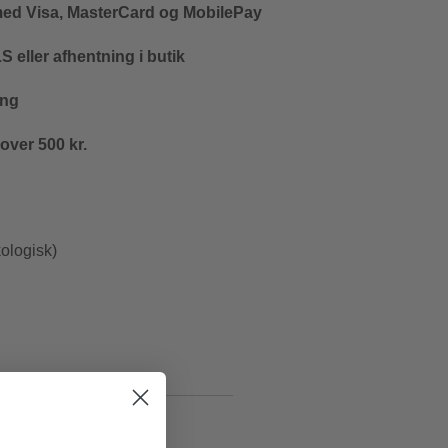
med Visa, MasterCard og MobilePay
 eller afhentning i butik
ing
 over 500 kr.
ologisk)