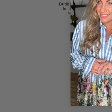
Butik Friis
is rated
4.6
from
81
reviews &
testimonials
2 for
500 kr.