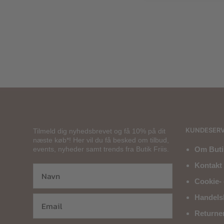
299,00
kr.
KUNDESERV
Tilmeld dig nyhedsbrevet og få 10% på dit
næste køb*! Her vil du få besked om tilbud,
events, nyheder samt trends fra Butik Friis.
Om Butik
Kontakt 
Cookie- 
Handels
Returne