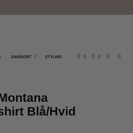
e
S
GAVEKORT
STYLING
0
0
Montana
hirt Blå/Hvid