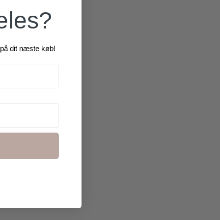
æles?
på dit næste køb!
R