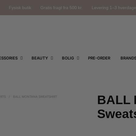
Fysisk butik
Gratis fragt fra 500 kr.
Levering 1–3 hverdag
SSORIES
BEAUTY
BOLIG
PRE-ORDER
BRAND
BALL 
IRTS
/
BALL MONTANA SWEATSHIRT
Sweats