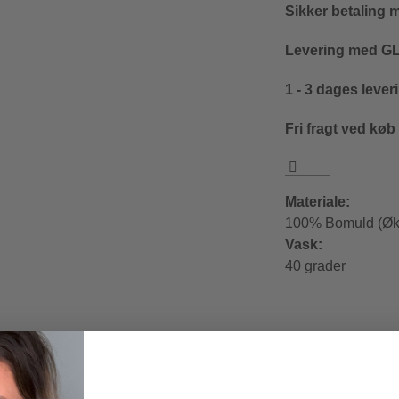
Sikker betaling 
Levering med GLS
1 - 3 dages lever
Fri fragt ved køb
Materiale:
100% Bomuld (Øk
Vask:
40 grader