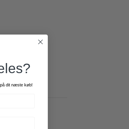
æles?
på dit næste køb!