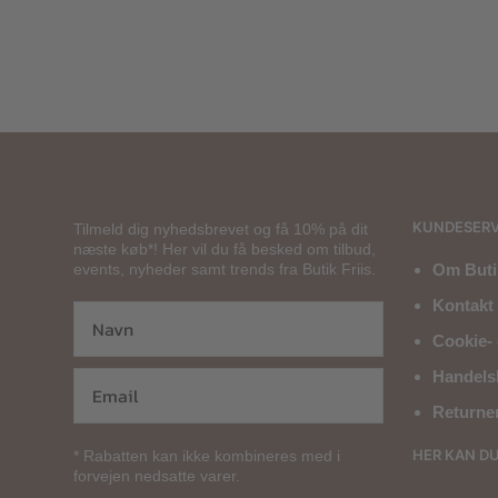
800,00
kr.
KUNDESERV
Tilmeld dig nyhedsbrevet og få 10% på dit
næste køb*! Her vil du få besked om tilbud,
events, nyheder samt trends fra Butik Friis.
Om Butik
Kontakt 
Cookie- 
Handels
Returne
HER KAN D
* Rabatten kan ikke kombineres med i
forvejen nedsatte varer.