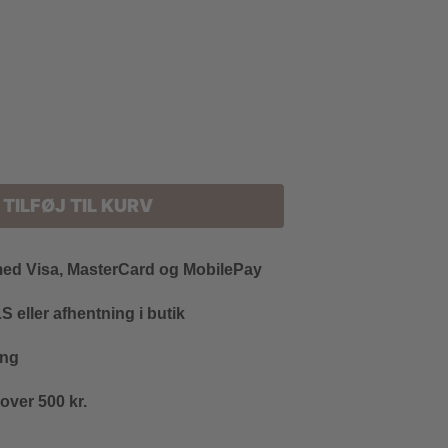
TILFØJ TIL KURV
med Visa, MasterCard og MobilePay
 eller afhentning i butik
ing
 over 500 kr.