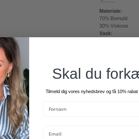
Materiale:
70% Bomuld
30% Viskose
Vask:
30 grader
Skal du fork
Tilmeld dig vores nyhedsbrev og få 10% rabat 