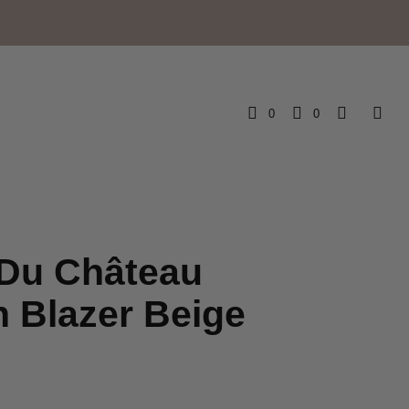
e
0
0
 Du Château
 Blazer Beige