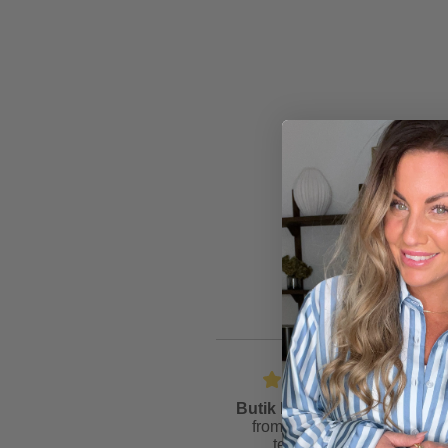
Butik Friis
is rated
4.6
from
81
reviews &
testimonials