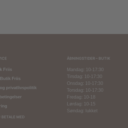
500,00
kr.
1.000,00
kr.
500,00
kr.
ICE
ÅBNINGSTIDER – BUTIK
 Friis
Mandag: 10-17:30
Tirsdag: 10-17:30
Butik Friis
Onsdag: 10-17:30
og privatlivspolitik
Torsdag: 10-17:30
betingelser
Fredag: 10-18
Lørdag: 10-15
ring
Søndag: lukket
U BETALE MED