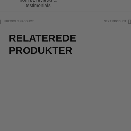
from
81
reviews &
testimonials
PREVIOUS PRODUCT
NEXT PRODUCT
RELATEREDE
PRODUKTER
2 for 500
kr.