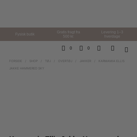
Gratis fragt fra
Levering 1–3
Fysisk butik
500 kr.
hverdage
0
0
FORSIDE
/
SHOP
/
TØJ
/
OVERTØJ
/
JAKKER
/
KARMAMIA ELLIS
JAKKE HAMMERED SKY