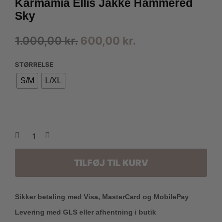
Karmamia Ellis Jakke Hammered
Sky
Den
Den
1.000,00
kr.
600,00
kr.
oprindelige
aktuelle
STØRRELSE
pris
pris
S/M
L/XL
var:
er:
1.000,00 kr..
600,00 kr..
TILFØJ TIL KURV
Sikker betaling med Visa, MasterCard og MobilePay
Levering med GLS eller afhentning i butik