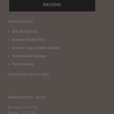
INDSEND
KUNDESERVICE
Om Butik Friis
Kontakt Butik Friis
Cookie- og privatlivspolitik
Handelsbetingelser
Returnering
HER KAN DU BETALE MED
ÅBNINGSTIDER – BUTIK
Mandag: 10-17:30
Tirsdag: 10-17:30