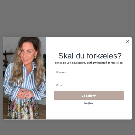
299,00
kr.
1.700,00
kr.
Skal du forkæles?
Tilmeld dig vores nyhedsbrev og få 10% rabat på dit næste køb!
Ja tak! ❤️
Nej tak