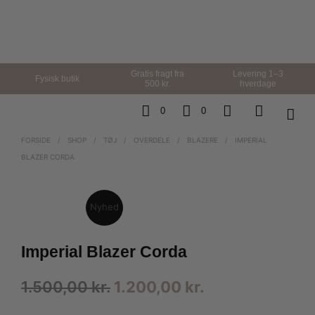
Gratis fragt fra
Levering 1–3
Fysisk butik
500 kr.
hverdage
0
0
FORSIDE
/
SHOP
/
TØJ
/
OVERDELE
/
BLAZERE
/
IMPERIAL
BLAZER CORDA
Nyhed
Imperial Blazer Corda
Den
Den
1.500,00
kr.
1.200,00
kr.
oprindelige
aktuelle