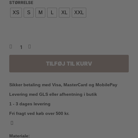
STØRRELSE
pris
pris
XS
S
M
L
XL
XXL
var:
er:
1.500,00 kr..
1.200,00 kr..
TILFØJ TIL KURV
Sikker betaling med Visa, MasterCard og MobilePay
Levering med GLS eller afhentning i butik
1 - 3 dages levering
Fri fragt ved køb over 500 kr.
Materiale: