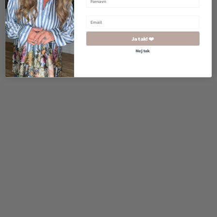
Ja tak! ❤️
Nej tak
800,00
kr.