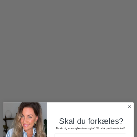
1.700,00
kr.
1.200,00
kr.
2 for 500
kr.
Skal du forkæles?
Tilmeld dig vores nyhedsbrev og få 10% rabat på dit næste køb!
299,00
kr.
400,00
kr.
200,00
kr.