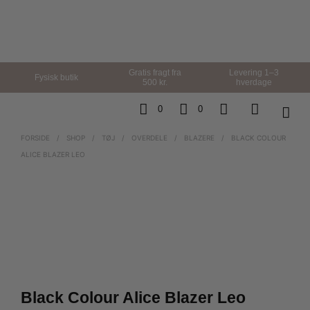
Gratis fragt fra
Levering 1–3
Fysisk butik
500 kr.
hverdage
0
0
FORSIDE
/
SHOP
/
TØJ
/
OVERDELE
/
BLAZERE
/
BLACK COLOUR
ALICE BLAZER LEO
Black Colour Alice Blazer Leo