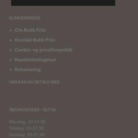
KUNDESERVICE
Om Butik Friis
Kontakt Butik Friis
Cookie- og privatlivspolitik
Handelsbetingelser
Returnering
HER KAN DU BETALE MED
ÅBNINGSTIDER – BUTIK
Mandag: 10-17:30
Tirsdag: 10-17:30
Onsdag: 10-17:30