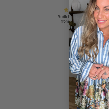
Butik Friis
is rated
4.6
from
81
reviews &
testimonials