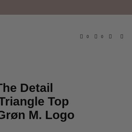
e
0
0
he Detail
 Triangle Top
Grøn M. Logo