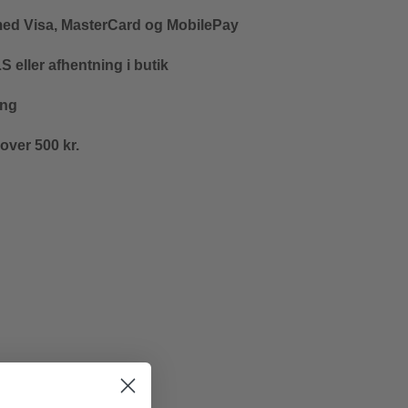
med Visa, MasterCard og MobilePay
 eller afhentning i butik
ing
 over 500 kr.