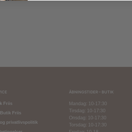
800,00
kr.
400,
500,00
kr.
1.000,00
kr.
ICE
ÅBNINGSTIDER – BUTIK
 Friis
Mandag: 10-17:30
Tirsdag: 10-17:30
Butik Friis
Onsdag: 10-17:30
og privatlivspolitik
Torsdag: 10-17:30
betingelser
Fredag: 10-18