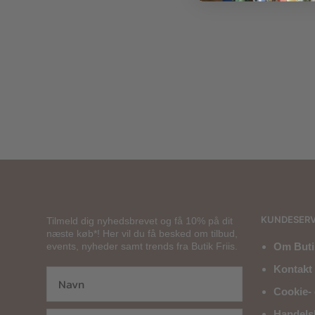
500,00
kr.
KUNDESERV
Tilmeld dig nyhedsbrevet og få 10% på dit
næste køb*! Her vil du få besked om tilbud,
events, nyheder samt trends fra Butik Friis.
Om Butik
Kontakt 
Cookie- 
Handels