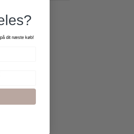
æles?
på dit næste køb!
R