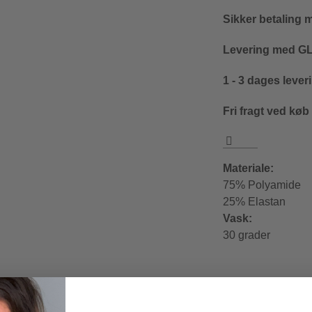
Sikker betaling 
Levering med GLS
1 - 3 dages lever
Fri fragt ved køb
Materiale:
75% Polyamide
25% Elastan
Vask:
30 grader