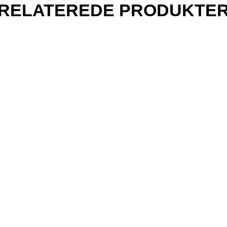
RELATEREDE PRODUKTE
800,00
kr.
400,
800,00
kr.
1.500,00
kr.
1.200,00
kr.