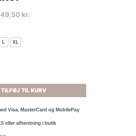
en
Den
449,50
kr.
prindelige
aktuelle
ris
pris
L
XL
ar:
er:
99,00 kr..
449,50 kr..
TILFØJ TIL KURV
med Visa, MasterCard og MobilePay
 eller afhentning i butik