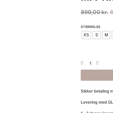
D
899,00
kr.
o
STØRRELSE
p
XS
S
M
v
8
Sikker betaling 
Levering med GLS