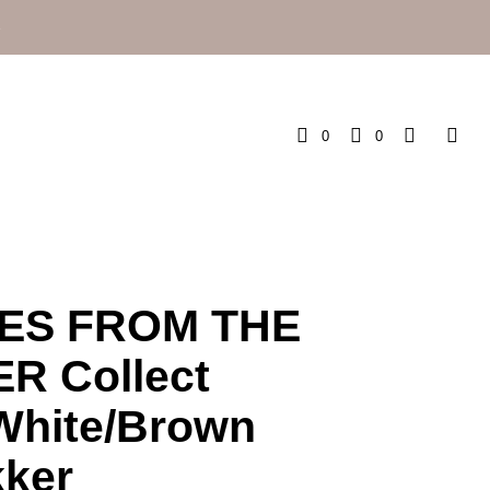
e
0
0
ES FROM THE
ER Collect
 White/Brown
kker