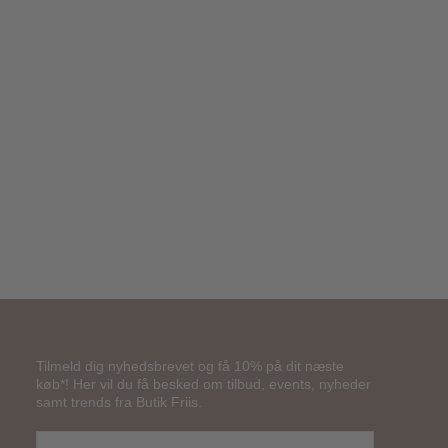
400,00
kr.
200,00
kr.
Tilmeld dig nyhedsbrevet og få 10% på dit næste
køb*! Her vil du få besked om tilbud, events, nyheder
samt trends fra Butik Friis.