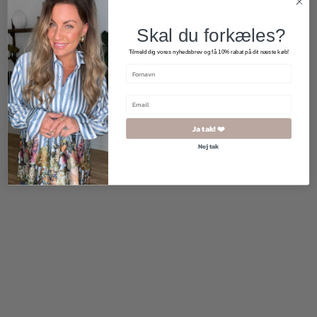
Skal du forkæles?
Tilmeld dig vores nyhedsbrev og få 10% rabat på dit næste køb!
Ja tak! ❤️
400,00
kr.
200,00
kr.
1.500,00
kr.
1.200,00
kr.
Nej tak