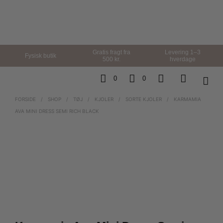
Gratis fragt fra
Levering 1–3
Fysisk butik
500 kr.
hverdage
0
0
FORSIDE
/
SHOP
/
TØJ
/
KJOLER
/
SORTE KJOLER
/
KARMAMIA
AVA MINI DRESS SEMI RICH BLACK