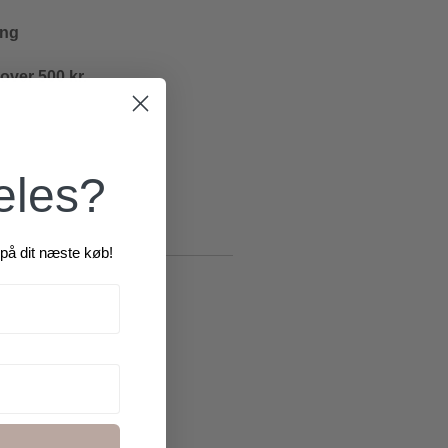
ing
 over 500 kr.
æles?
på dit næste køb!