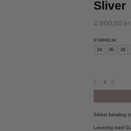
Sliver
2.900,00
kr
STØRRELSE
34
36
38
Sikker betaling 
Levering med GLS