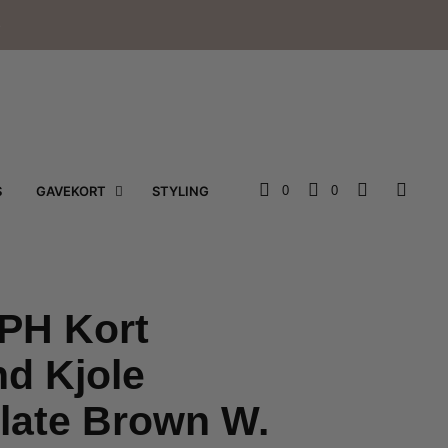
e
S
GAVEKORT
STYLING
0
0
PH Kort
d Kjole
late Brown W.