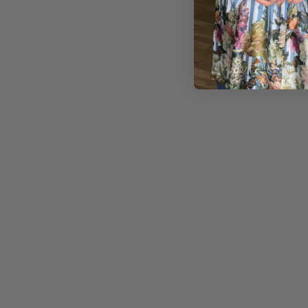
2.300,00
kr.
1.50