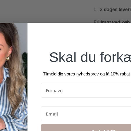
1 - 3 dages lever
Fri fragt ved køb
Materiale:
Skal du fork
100% Skind
Tilmeld dig vores nyhedsbrev og få 10% rabat 