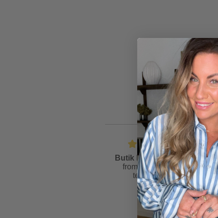
Butik Friis
is rated
4.6
from
81
reviews &
testimonials