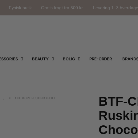
Fysisk butik
Gratis fragt fra 500 kr.
Levering 1–3 hverdag
SSORIES
BEAUTY
BOLIG
PRE-ORDER
BRAND
BTF-C
R
/
BTF-CPH KORT RUSKIND KJOLE
Ruskin
Choco