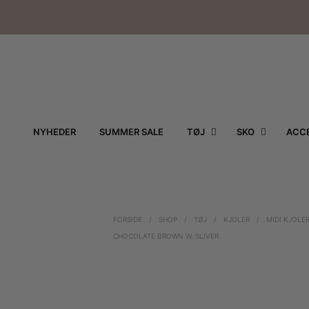
NYHEDER
SUMMER SALE
TØJ
SKO
ACCE
FORSIDE
/
SHOP
/
TØJ
/
KJOLER
/
MIDI KJOLE
CHOCOLATE BROWN W. SLIVER