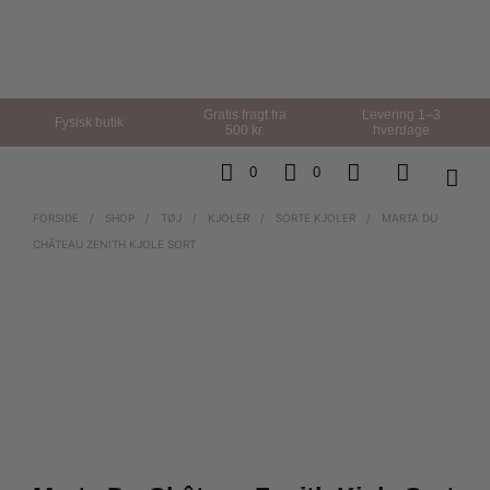
Gratis fragt fra
Levering 1–3
Fysisk butik
500 kr.
hverdage
0
0
FORSIDE
/
SHOP
/
TØJ
/
KJOLER
/
SORTE KJOLER
/
MARTA DU
CHÂTEAU ZENITH KJOLE SORT