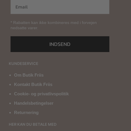
* Rabatten kan ikke kombineres med i forvejen
nedsatte varer.
INDSEND
KUNDESERVICE
Om Butik Friis
Kontakt Butik Friis
Cookie- og privatlivspolitik
Handelsbetingelser
Returnering
HER KAN DU BETALE MED