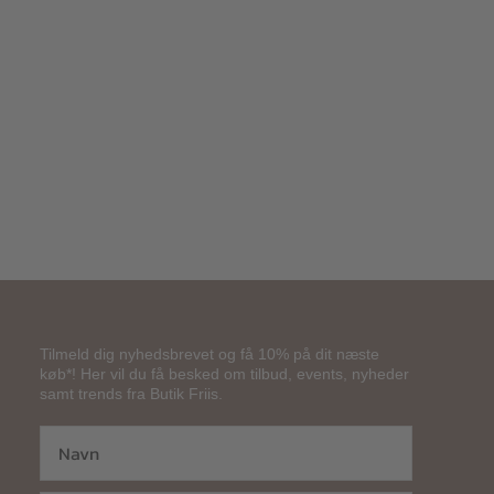
800,00
kr.
Tilmeld dig nyhedsbrevet og få 10% på dit næste
køb*! Her vil du få besked om tilbud, events, nyheder
samt trends fra Butik Friis.