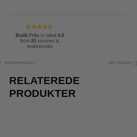
Butik Friis
is rated
4.6
from
81
reviews &
testimonials
PREVIOUS PRODUCT
NEXT PRODUCT
RELATEREDE
PRODUKTER
2 for 500
2 for 500
kr.
kr.