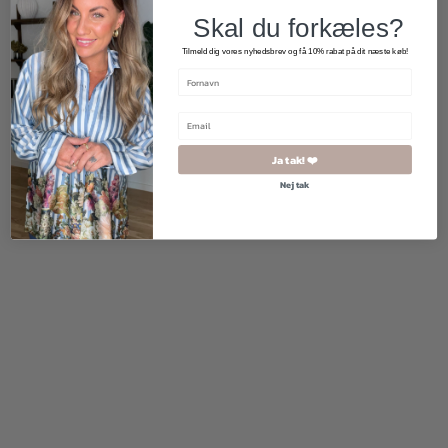
Skal du forkæles?
Tilmeld dig vores nyhedsbrev og få 10% rabat på dit næste køb!
500,00
kr.
800,00
kr.
Ja tak! ❤️
Nej tak