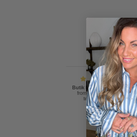
Butik Friis
is rated
4.6
from
81
reviews &
testimonials