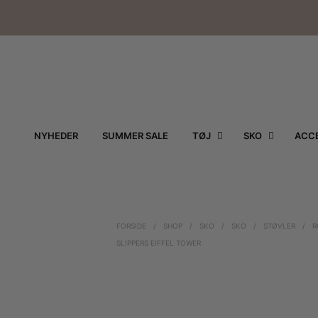
NYHEDER
SUMMER SALE
TØJ
SKO
ACCE
FORSIDE
/
SHOP
/
SKO
/
SKO
/
STØVLER
/
R
SLIPPERS EIFFEL TOWER