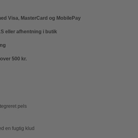
med Visa, MasterCard og MobilePay
 eller afhentning i butik
ing
 over 500 kr.
tegreret pels
ed en fugtig klud