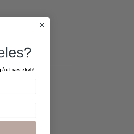
æles?
på dit næste køb!