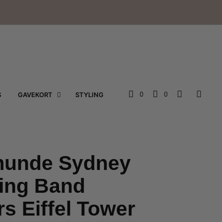
e
S
GAVEKORT
STYLING
0
0
unde Sydney
ling Band
rs Eiffel Tower