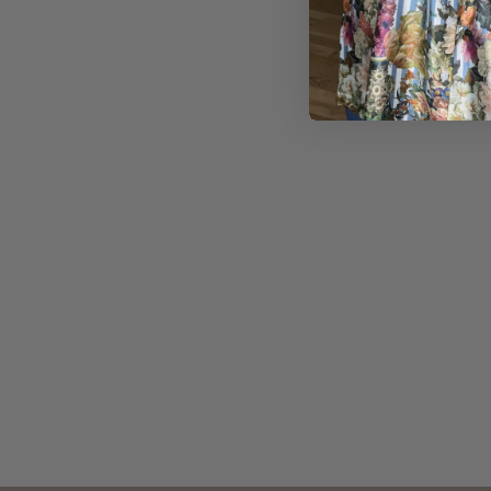
900,00
kr.
540,00
kr.
700