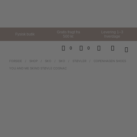
Gratis fragt fra
Levering 1–3
Fysisk butik
500 kr.
hverdage
0
0
FORSIDE
/
SHOP
/
SKO
/
SKO
/
STØVLER
/
COPENHAGEN SHOES
YOU AND ME SKIND STØVLE COGNAC