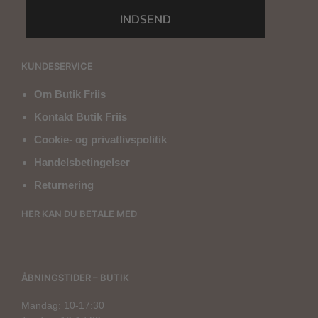
INDSEND
KUNDESERVICE
Om Butik Friis
Kontakt Butik Friis
Cookie- og privatlivspolitik
Handelsbetingelser
Returnering
HER KAN DU BETALE MED
ÅBNINGSTIDER – BUTIK
Mandag: 10-17:30