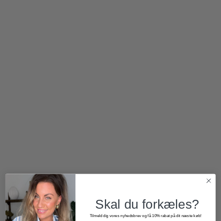
850,00
kr.
425,00
kr.
1.000,00
kr.
600,00
kr.
Skal du forkæles?
Tilmeld dig vores nyhedsbrev og få 10% rabat på dit næste køb!