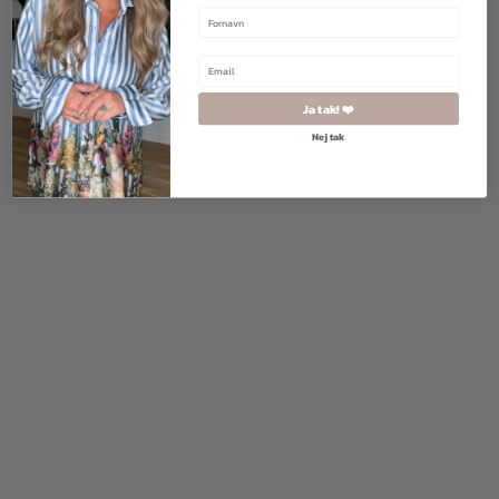
1.000,00
kr.
500,00
kr.
1.700,00
kr.
1.020,00
kr.
Ja tak! ❤️
Nej tak
900,00
kr.
540,00
kr.