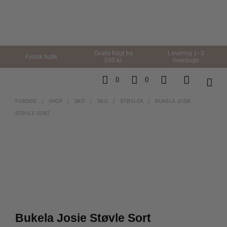
Gratis fragt fra
Levering 1–3
Fysisk butik
500 kr.
hverdage
0
0
FORSIDE
/
SHOP
/
SKO
/
SKO
/
STØVLER
/
BUKELA JOSIE
STØVLE SORT
Bukela Josie Støvle Sort