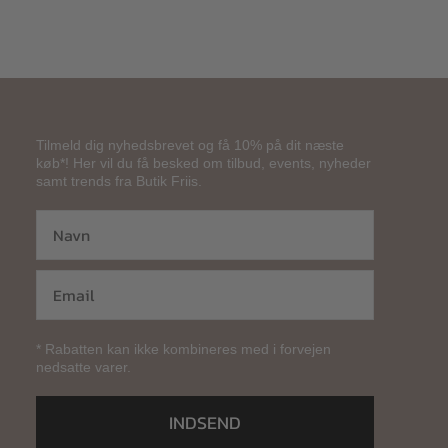
Tilmeld dig nyhedsbrevet og få 10% på dit næste
køb*! Her vil du få besked om tilbud, events, nyheder
samt trends fra Butik Friis.
* Rabatten kan ikke kombineres med i forvejen
nedsatte varer.
INDSEND