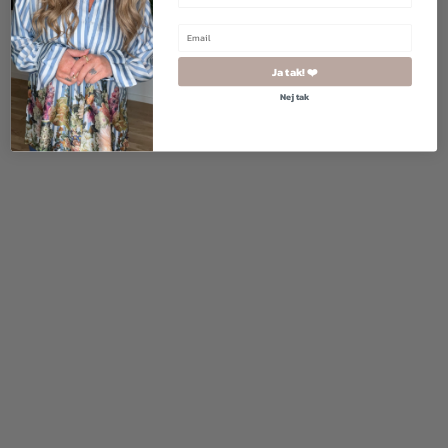
Ja tak! ❤️
Nej tak
1.600,00
kr.
800,00
kr.