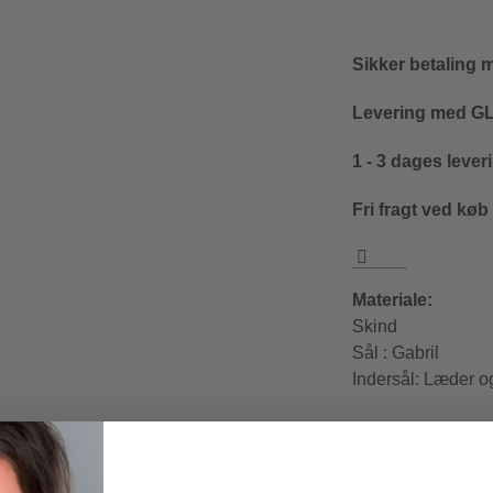
Sikker betaling 
Levering med GLS
1 - 3 dages lever
Fri fragt ved køb
Materiale:
Skind
Sål : Gabril
Indersål: Læder