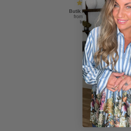
Butik Friis
is rated
4.6
from
81
reviews &
testimonials