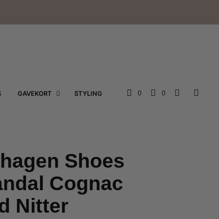
e
S
GAVEKORT
STYLING
0
0
hagen Shoes
andal Cognac
d Nitter