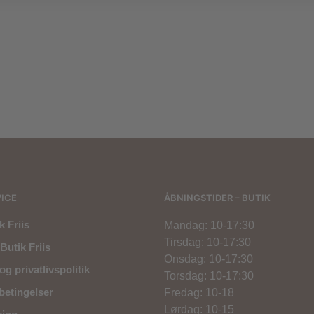
,00
kr.
480,00
kr.
700,00
kr.
420,00
kr.
700,00
kr.
420,
ICE
ÅBNINGSTIDER – BUTIK
 Friis
Mandag: 10-17:30
Tirsdag: 10-17:30
Butik Friis
Onsdag: 10-17:30
og privatlivspolitik
Torsdag: 10-17:30
betingelser
Fredag: 10-18
Lørdag: 10-15