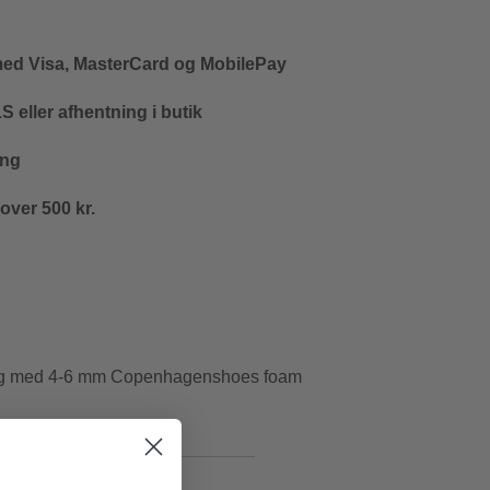
med Visa, MasterCard og MobilePay
 eller afhentning i butik
ing
 over 500 kr.
 og med 4-6 mm Copenhagenshoes foam