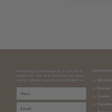
1.300,00
kr.
650,00
kr.
800
KUNDESERV
Tilmeld dig nyhedsbrevet og få 10% på dit
næste køb*! Her vil du få besked om tilbud,
events, nyheder samt trends fra Butik Friis.
Om Butik
Kontakt 
Cookie- 
Handels