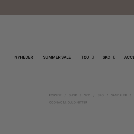
NYHEDER
SUMMER SALE
TØJ
SKO
ACCE
FORSIDE
/
SHOP
/
SKO
/
SKO
/
SANDALER
/
COGNAC M. GULD NITTER