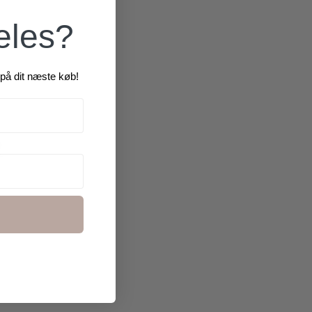
æles?
på dit næste køb!
R