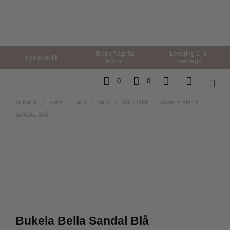
Gratis fragt fra
Levering 1–3
Fysisk butik
500 kr.
hverdage
0
0
FORSIDE
/
SHOP
/
SKO
/
SKO
/
STILETTER
/
BUKELA BELLA
SANDAL BLÅ
Bukela Bella Sandal Blå