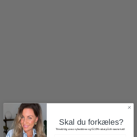
1.700,00
kr.
1.020,00
kr.
1.000,00
kr.
500,00
kr.
Skal du forkæles?
Tilmeld dig vores nyhedsbrev og få 10% rabat på dit næste køb!
1.700,00
kr.
1.020,00
kr.
900,00
kr.
540,00
kr.