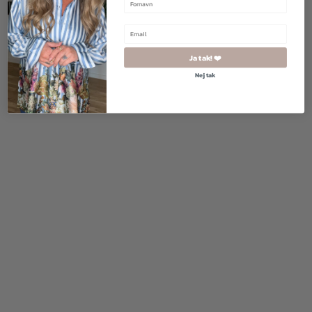
Ja tak! ❤️
Nej tak
1.700,00
kr.
1.020,00
kr.