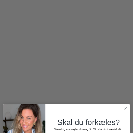
850,00
kr.
425,00
kr.
1.700,00
kr.
1.020,00
kr.
Skal du forkæles?
Tilmeld dig vores nyhedsbrev og få 10% rabat på dit næste køb!