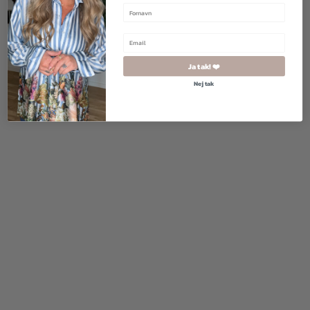
950,00
kr.
570,00
kr.
1.300,00
kr.
650,00
kr.
Ja tak! ❤️
Nej tak
1.700,00
kr.
1.020,00
kr.