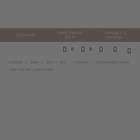
Gratis fragt fra
Levering 1–3
Fysisk butik
500 kr.
hverdage
0
0
FORSIDE
/
SHOP
/
SKO
/
SKO
/
LOAFERS
/
COPENHAGEN SHOES
DON’T BE SHY LOAFER SORT