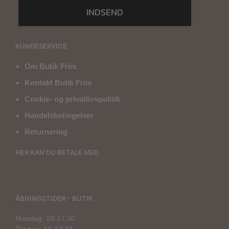
INDSEND
KUNDESERVICE
Om Butik Friis
Kontakt Butik Friis
Cookie- og privatlivspolitik
Handelsbetingelser
Returnering
HER KAN DU BETALE MED
ÅBNINGSTIDER – BUTIK
Mandag: 10-17:30