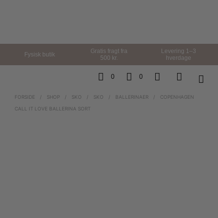
Gratis fragt fra
Levering 1–3
Fysisk butik
500 kr.
hverdage
0
0
FORSIDE
/
SHOP
/
SKO
/
SKO
/
BALLERINAER
/
COPENHAGEN
CALL IT LOVE BALLERINA SORT