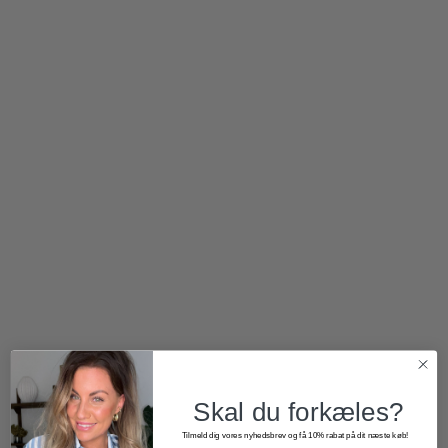
1.600,00
kr.
800,00
kr.
700,00
kr.
420,00
kr.
Skal du forkæles?
Tilmeld dig vores nyhedsbrev og få 10% rabat på dit næste køb!