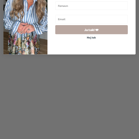
800,00
kr.
480,00
kr.
1.000,00
kr.
500,00
kr.
Ja tak! ❤️
Nej tak
700,00
kr.
420,00
kr.