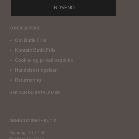
INDSEND
KUNDESERVICE
Om Butik Friis
Kontakt Butik Friis
Cookie- og privatlivspolitik
Handelsbetingelser
Returnering
HER KAN DU BETALE MED
ÅBNINGSTIDER – BUTIK
Mandag: 10-17:30