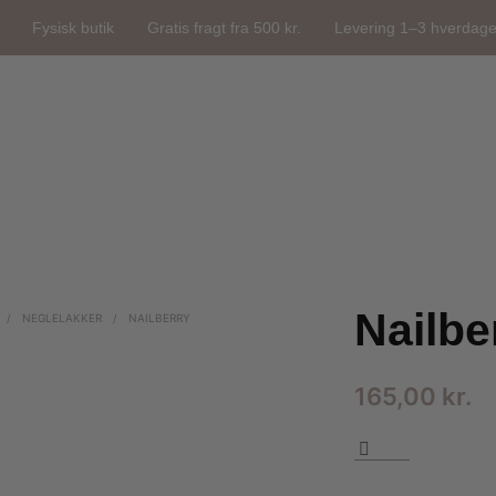
Fysisk butik
Gratis fragt fra 500 kr.
Levering 1–3 hverdag
Nailbe
/
NEGLELAKKER
/
NAILBERRY
165,00
kr.