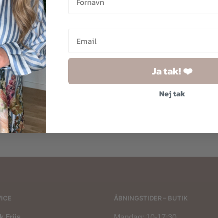
Ja tak! ❤️
Nej tak
100,00
kr.
180,00
kr.
160,00
kr.
ICE
ÅBNINGSTIDER – BUTIK
 Friis
Mandag: 10-17:30