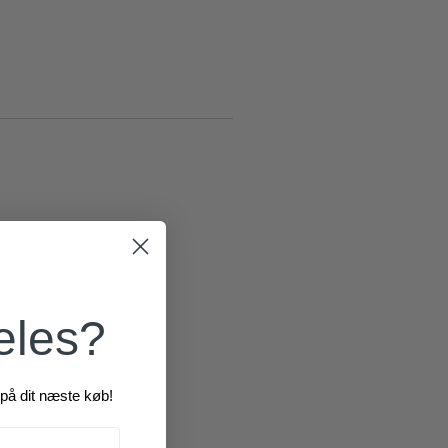
æles?
R
på dit næste køb!