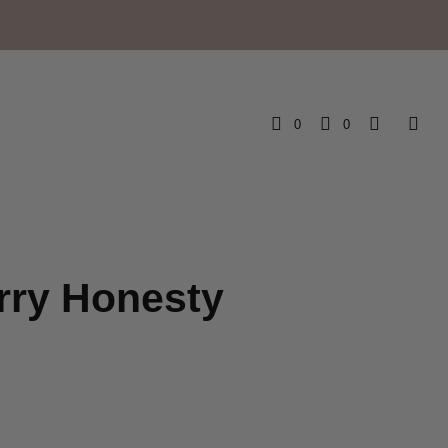
e
0
0
rry Honesty