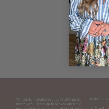
165,00
kr.
KUNDESERV
Tilmeld dig nyhedsbrevet og få 10% på dit
næste køb*! Her vil du få besked om tilbud,
events, nyheder samt trends fra Butik Friis.
Om Butik