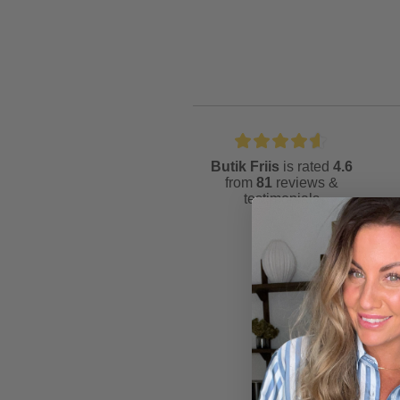
Butik Friis
is rated
4.6
from
81
reviews &
testimonials