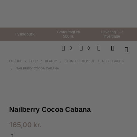
Gratis fragt fra
Levering 1–3
Fysisk butik
500 kr.
hverdage
0
0
FORSIDE
/
SHOP
/
BEAUTY
/
SKØNHED OG PLEJE
/
NEGLELAKKER
/
NAILBERRY COCOA CABANA
Nailberry Cocoa Cabana
165,00
kr.