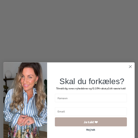
100,00
kr.
175,00
kr.
Skal du forkæles?
Tilmeld dig vores nyhedsbrev og få 10% rabat på dit næste køb!
Ja tak! ❤️
Nej tak