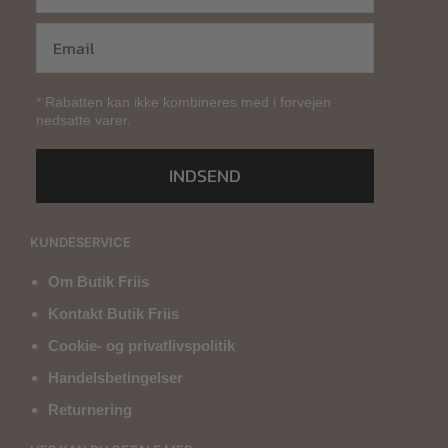
* Rabatten kan ikke kombineres med i forvejen
nedsatte varer.
INDSEND
KUNDESERVICE
Om Butik Friis
Kontakt Butik Friis
Cookie- og privatlivspolitik
Handelsbetingelser
Returnering