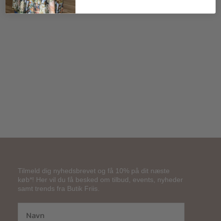
165,00
kr.
Tilmeld dig nyhedsbrevet og få 10% på dit næste
køb*! Her vil du få besked om tilbud, events, nyheder
samt trends fra Butik Friis.