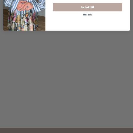
Ja tak! ❤️
Nej tak
40
750,00
kr.
450,00
kr.