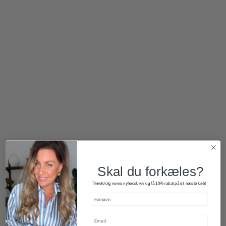
Skal du forkæles?
165,00
kr.
100,00
kr.
Tilmeld dig vores nyhedsbrev og få 10% rabat på dit næste køb!