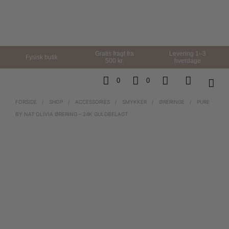
Gratis fragt fra
Levering 1–3
Fysisk butik
500 kr.
hverdage
0
0
FORSIDE
/
SHOP
/
ACCESSORIES
/
SMYKKER
/
ØRERINGE
/
PURE
BY NAT OLIVIA ØRERING – 24K GULDBELAGT