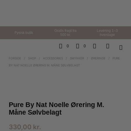
Gratis fragt fra
Levering 1–3
Fysisk butik
500 kr.
hverdage
0
0
FORSIDE
/
SHOP
/
ACCESSORIES
/
SMYKKER
/
ØRERINGE
/
PURE
BY NAT NOELLE ØRERING M. MÅNE SØLVBELAGT
Pure By Nat Noelle Ørering M.
Måne Sølvbelagt
330,00
kr.