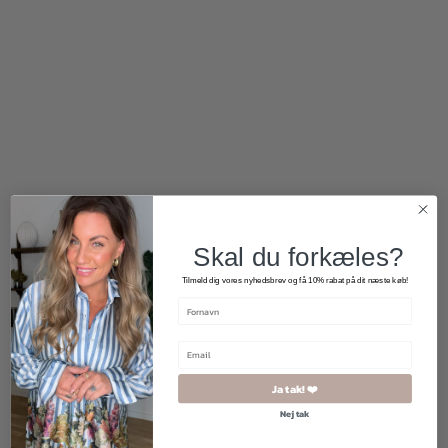
270,00
kr.
480,00
kr.
Skal du forkæles?
Tilmeld dig vores nyhedsbrev og få 10% rabat på dit næste køb!
Ja tak! ❤️
Nej tak