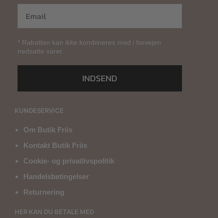
* Rabatten kan ikke kombineres med i forvejen
nedsatte varer.
INDSEND
KUNDESERVICE
Om Butik Friis
Kontakt Butik Friis
Cookie- og privatlivspolitik
Handelsbetingelser
Returnering
HER KAN DU BETALE MED