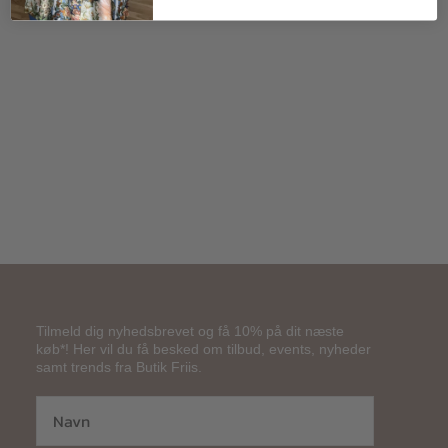
300,00
kr.
Tilmeld dig nyhedsbrevet og få 10% på dit næste
køb*! Her vil du få besked om tilbud, events, nyheder
samt trends fra Butik Friis.