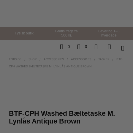
Gratis fragt fra
Levering 1–3
Fysisk butik
500 kr.
hverdage
0
0
FORSIDE
/
SHOP
/
ACCESSORIES
/
ACCESSORIES
/
TASKER
/
BTF-
CPH WASHED BÆLTETASKE M. LYNLÅS ANTIQUE BROWN
BTF-CPH Washed Bæltetaske M.
Lynlås Antique Brown