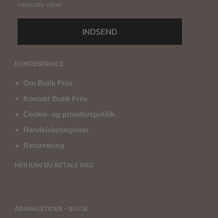
nedsatte varer.
INDSEND
KUNDESERVICE
Om Butik Friis
Kontakt Butik Friis
Cookie- og privatlivspolitik
Handelsbetingelser
Returnering
HER KAN DU BETALE MED
ÅBNINGSTIDER – BUTIK