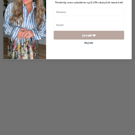
Tilmeld dig vores nyhedsbrev og få 10% rabat på dit næste køb!
390,00
kr.
240,00
kr.
Ja tak! ❤️
Nej tak