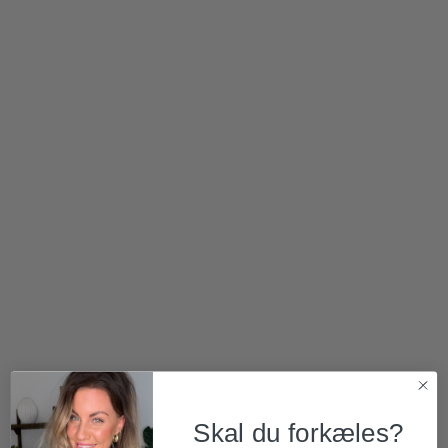
360,00
kr.
165,00
kr.
Skal du forkæles?