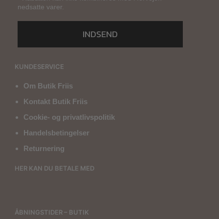
nedsatte varer.
INDSEND
KUNDESERVICE
Om Butik Friis
Kontakt Butik Friis
Cookie- og privatlivspolitik
Handelsbetingelser
Returnering
HER KAN DU BETALE MED
ÅBNINGSTIDER – BUTIK