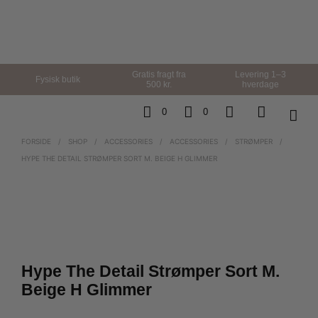
Gratis fragt fra
Levering 1–3
Fysisk butik
500 kr.
hverdage
0
0
FORSIDE
/
SHOP
/
ACCESSORIES
/
ACCESSORIES
/
STRØMPER
/
HYPE THE DETAIL STRØMPER SORT M. BEIGE H GLIMMER
Hype The Detail Strømper Sort M.
Beige H Glimmer