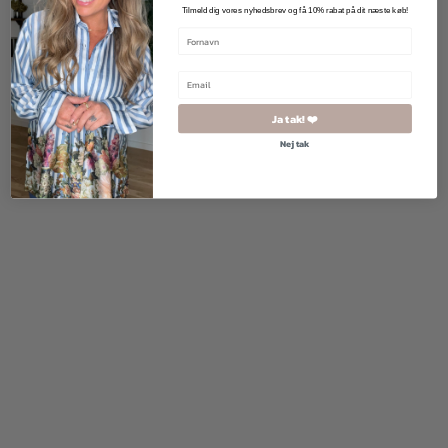
Tilmeld dig vores nyhedsbrev og få 10% rabat på dit næste køb!
300,00
kr.
1.200,00
kr.
Ja tak! ❤️
Nej tak
2 for 500
kr.
299,00
kr.