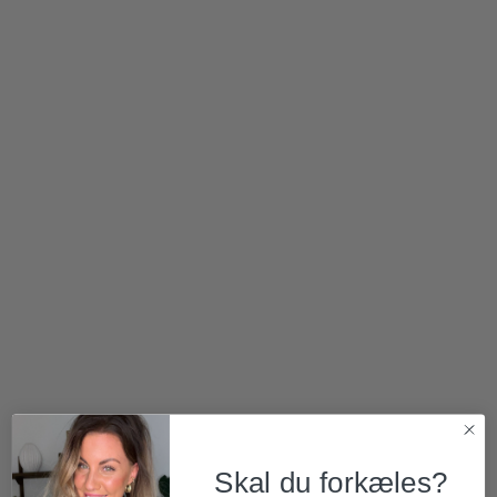
500,00
kr.
800,00
kr.
Skal du forkæles?