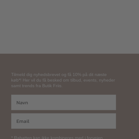
Tilmeld dig nyhedsbrevet og få 10% på dit næste
køb*! Her vil du få besked om tilbud, events, nyheder
samt trends fra Butik Friis.
* Rabatten kan ikke kombineres med i forvejen