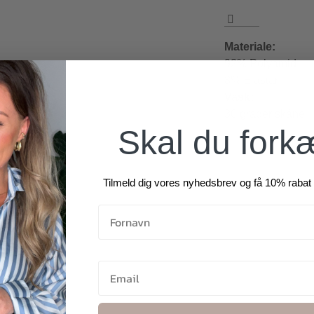
Materiale:
92% Polyamid
8% Elastan
Vask:
30 grader skåne
Skal du fork
Tilmeld dig vores nyhedsbrev og få 10% rabat 