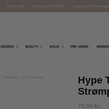
Fysisk butik
Gratis fragt fra 500 kr.
Levering 1–3 hverdag
SSORIES
BEAUTY
BOLIG
PRE-ORDER
BRAND
Hype T
/
STRØMPER
/
HYPE THE DETAIL
Strøm
75,00
kr.