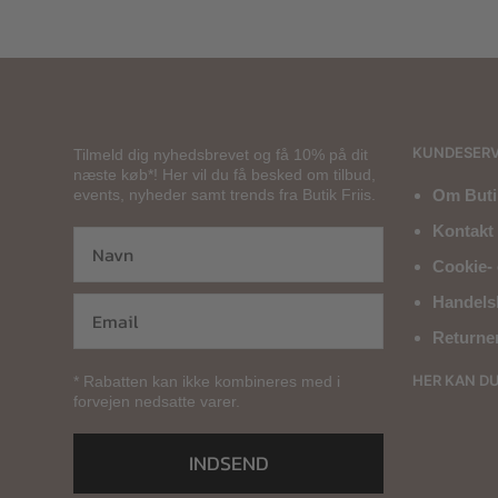
KUNDESERV
Tilmeld dig nyhedsbrevet og få 10% på dit
næste køb*! Her vil du få besked om tilbud,
events, nyheder samt trends fra Butik Friis.
Om Butik
Kontakt 
Cookie- 
Handels
Returne
HER KAN D
* Rabatten kan ikke kombineres med i
forvejen nedsatte varer.
INDSEND