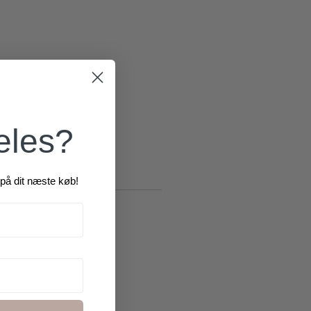
æles?
på dit næste køb!