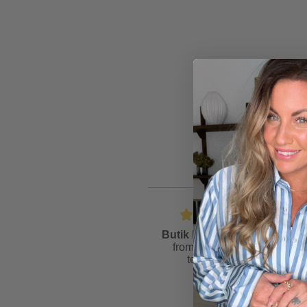
Butik Friis
is rated
4.6
from
81
reviews &
testimonials