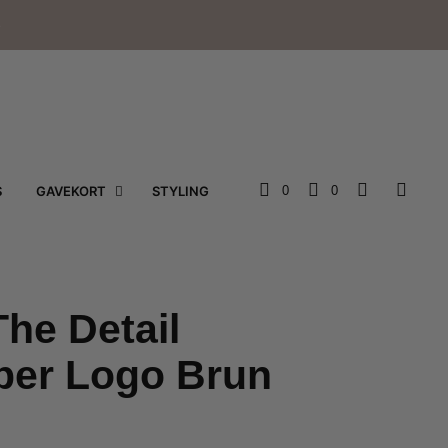
e
S
GAVEKORT
STYLING
0
0
he Detail
per Logo Brun