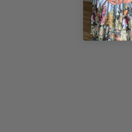
900,00
kr.
540,00
kr.