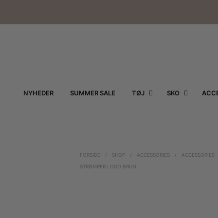
NYHEDER
SUMMER SALE
TØJ
SKO
ACCE
FORSIDE
/
SHOP
/
ACCESSORIES
/
ACCESSORIES
STRØMPER LOGO BRUN