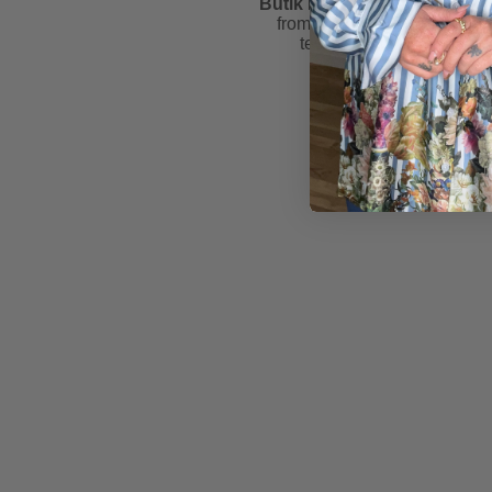
Butik Friis
is rated
4.6
from
81
reviews &
testimonials