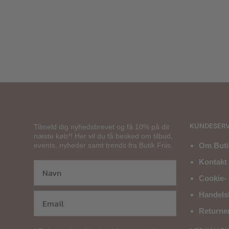
1.200,00
kr.
KUNDESERV
Tilmeld dig nyhedsbrevet og få 10% på dit
næste køb*! Her vil du få besked om tilbud,
events, nyheder samt trends fra Butik Friis.
Om Butik
Kontakt 
Cookie- 
Handels
Returne