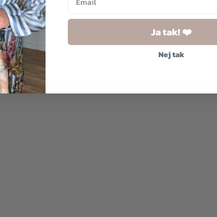
Ja tak! ❤️
Nej tak
RELATEREDE PRODUKTE
2 
500