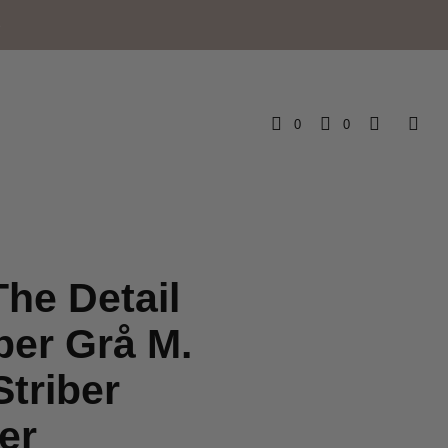
e
0
0
he Detail
per Grå M.
Striber
er