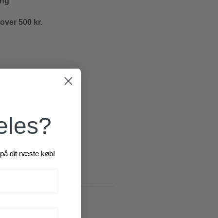
ing
 over 500 kr.
æles?
på dit næste køb!