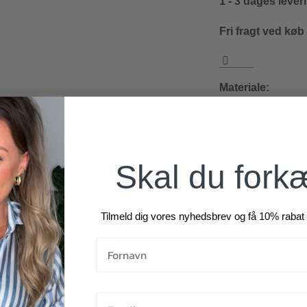
1 - 3 dages lever
Fri fragt ved køb
Materiale:
60% Viskose
23% Polyamid
15% Polyester
2% Elastan
Skal du fork
Vask:
30 grader skåne
Tilmeld dig vores nyhedsbrev og få 10% rabat 