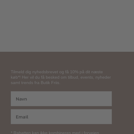
Tilmeld dig nyhedsbrevet og få 10% på dit næste
køb*! Her vil du få besked om tilbud, events, nyheder
samt trends fra Butik Friis.
* Rabatten kan ikke kombineres med i forvejen