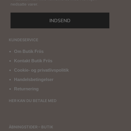
nedsatte varer.
INDSEND
KUNDESERVICE
Om Butik Friis
Kontakt Butik Friis
Cookie- og privatlivspolitik
Handelsbetingelser
Returnering
HER KAN DU BETALE MED
ÅBNINGSTIDER – BUTIK