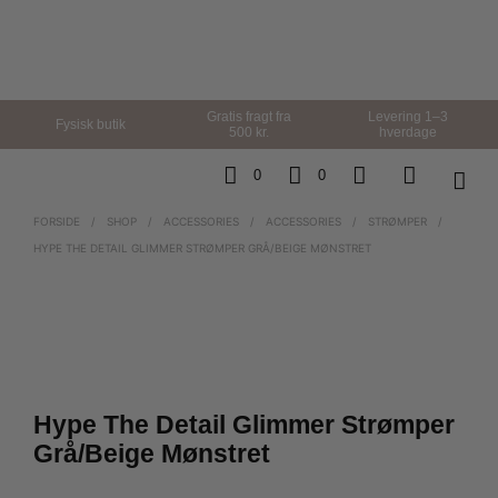
Gratis fragt fra
Levering 1–3
Fysisk butik
500 kr.
hverdage
0
0
FORSIDE
/
SHOP
/
ACCESSORIES
/
ACCESSORIES
/
STRØMPER
/
HYPE THE DETAIL GLIMMER STRØMPER GRÅ/BEIGE MØNSTRET
Hype The Detail Glimmer Strømper
Grå/Beige Mønstret