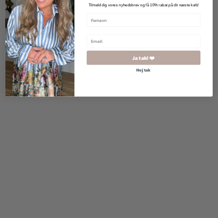
Tilmeld dig vores nyhedsbrev og få 10% rabat på dit næste køb!
500,00
kr.
400,00
kr.
300,00
kr.
Ja tak! ❤️
Nej tak
500,00
kr.