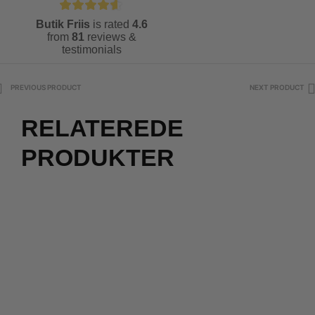
Butik Friis
is rated
4.6
from
81
reviews &
testimonials
PREVIOUS PRODUCT
NEXT PRODUCT
RELATEREDE
PRODUKTER
2 for 500
kr.