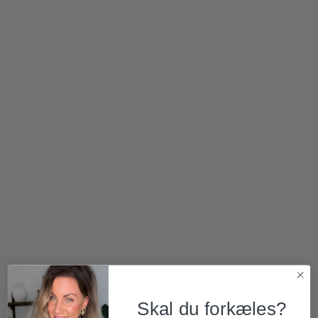
300,00
kr.
299,00
kr.
Skal du forkæles?