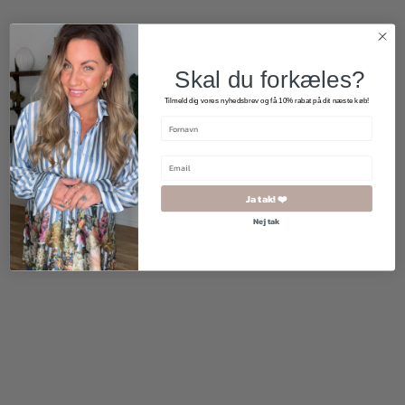
Nyhed
Skal du forkæles?
Tilmeld dig vores nyhedsbrev og få 10% rabat på dit næste køb!
Ja tak! ❤️
Nej tak
350,00
kr.
950,00
kr.