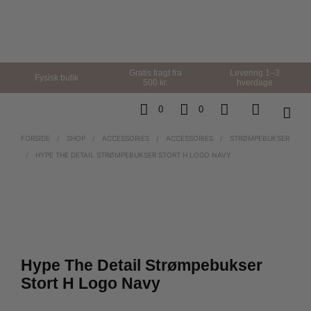
Gratis fragt fra
Levering 1–3
Fysisk butik
500 kr.
hverdage
0
0
FORSIDE
/
SHOP
/
ACCESSORIES
/
ACCESSORIES
/
STRØMPEBUKSER
/
HYPE THE DETAIL STRØMPEBUKSER STORT H LOGO NAVY
Hype The Detail Strømpebukser
Stort H Logo Navy