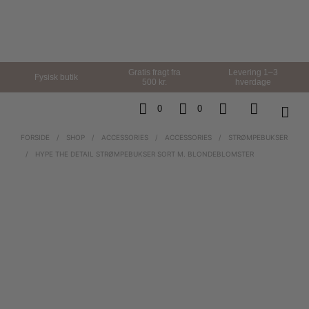
Gratis fragt fra
Levering 1–3
Fysisk butik
500 kr.
hverdage
0
0
FORSIDE
/
SHOP
/
ACCESSORIES
/
ACCESSORIES
/
STRØMPEBUKSER
/
HYPE THE DETAIL STRØMPEBUKSER SORT M. BLONDEBLOMSTER