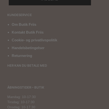
KUNDESERVICE
Om Butik Friis
Kontakt Butik Friis
Cookie- og privatlivspolitik
Handelsbetingelser
Returnering
HER KAN DU BETALE MED
ÅBNINGSTIDER – BUTIK
Mandag: 10-17:30
Tirsdag: 10-17:30
Onsdag: 10-17:30