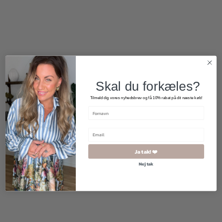
420,00
kr.
100,00
kr.
Skal du forkæles?
Tilmeld dig vores nyhedsbrev og få 10% rabat på dit næste køb!
Ja tak! ❤️
Nej tak