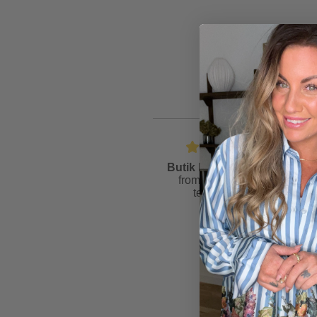
Butik Friis
is rated
4.6
from
81
reviews &
testimonials