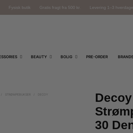
Fysisk butik
Gratis fragt fra 500 kr.
Levering 1–3 hverdag
SSORIES
BEAUTY
BOLIG
PRE-ORDER
BRAND
Decoy
/
STRØMPEBUKSER
/
DECOY
Strøm
30 Den