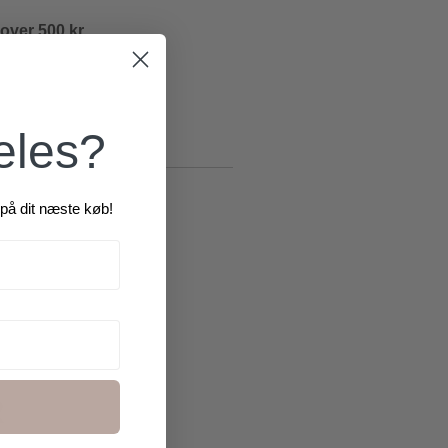
 over 500 kr.
æles?
på dit næste køb!
R