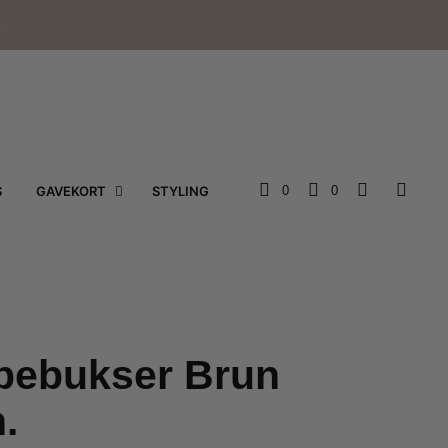
e
S
GAVEKORT
STYLING
0
0
pebukser Brun
.