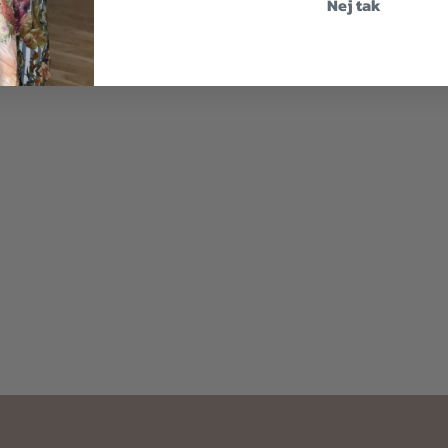
Nej tak
40
105,00
kr.
750,00
kr.
450,00
kr.
270,00
kr.