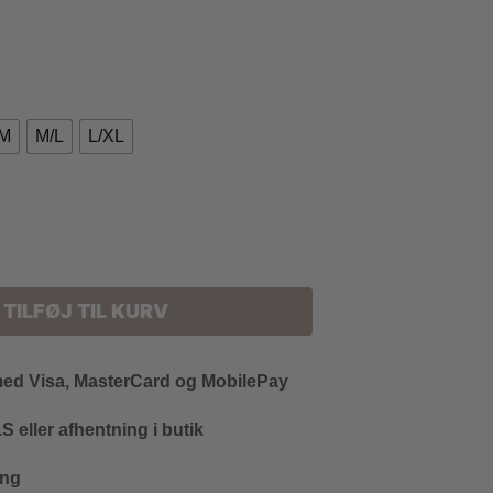
/M
M/L
L/XL
TILFØJ TIL KURV
med Visa, MasterCard og MobilePay
 eller afhentning i butik
ing