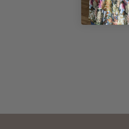
360,00
kr.