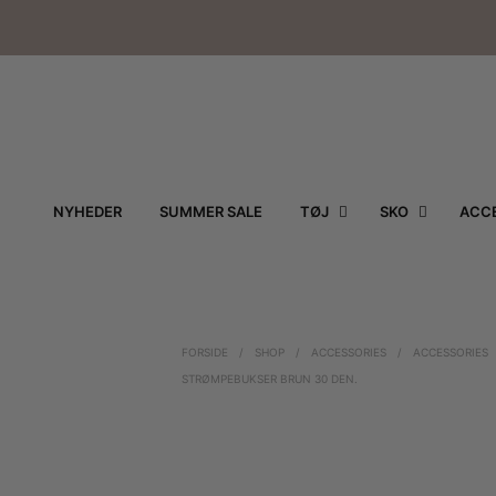
NYHEDER
SUMMER SALE
TØJ
SKO
ACCE
FORSIDE
/
SHOP
/
ACCESSORIES
/
ACCESSORIES
STRØMPEBUKSER BRUN 30 DEN.