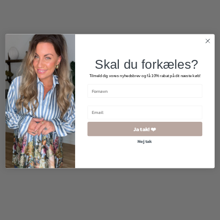
Skal du forkæles?
Tilmeld dig vores nyhedsbrev og få 10% rabat på dit næste køb!
Ja tak! ❤️
Nej tak
180,00
kr.
90,00
kr.
75,00
kr.