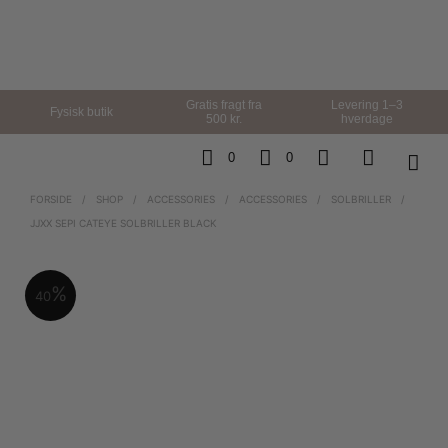
Gratis fragt fra
Levering 1–3
Fysisk butik
500 kr.
hverdage
0
0
FORSIDE
/
SHOP
/
ACCESSORIES
/
ACCESSORIES
/
SOLBRILLER
/
JJXX SEPI CATEYE SOLBRILLER BLACK
40