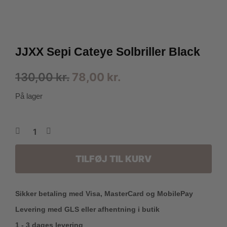
JJXX Sepi Cateye Solbriller Black
Den
Den
130,00
kr.
78,00
kr.
oprindelige
aktuelle
På lager
pris
pris
var:
er:
130,00 kr..
78,00 kr..
TILFØJ TIL KURV
Sikker betaling med Visa, MasterCard og MobilePay
Levering med GLS eller afhentning i butik
1 - 3 dages levering