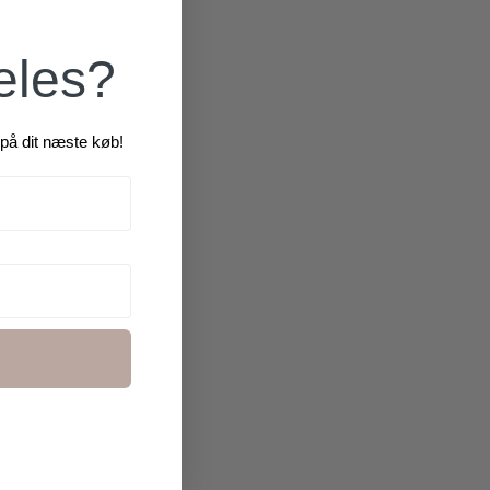
2 for 500 kr.
æles?
på dit næste køb!
300,00
kr.