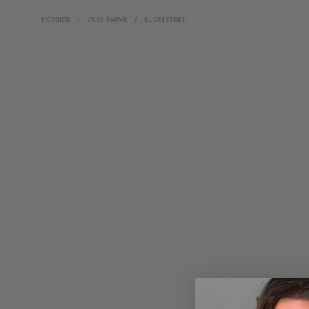
FORSIDE
/
VARE FARVE
/
BLOMSTRET
200,00
kr.