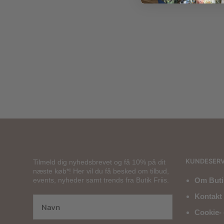
240,00
kr.
KUNDESERV
Tilmeld dig nyhedsbrevet og få 10% på dit
næste køb*! Her vil du få besked om tilbud,
events, nyheder samt trends fra Butik Friis.
Om Butik
Kontakt 
Cookie- 