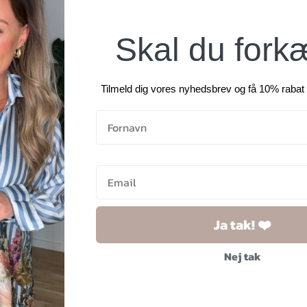
Skal du fork
Tilmeld dig vores nyhedsbrev og få 10% rabat 
1.300,00
kr.
780,00
kr.
1.300,00
kr.
Ja tak! ❤️
Nej tak