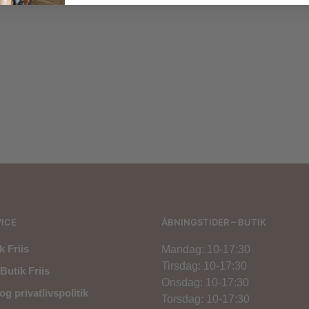
1.300,00
kr.
150,00
kr.
75,00
kr.
ICE
ÅBNINGSTIDER – BUTIK
 Friis
Mandag: 10-17:30
Tirsdag: 10-17:30
Butik Friis
Onsdag: 10-17:30
og privatlivspolitik
Torsdag: 10-17:30