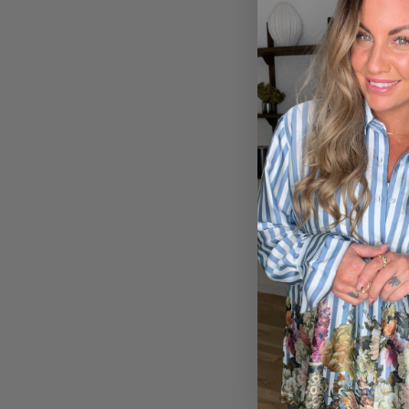
230,00
kr.
138,00
kr.