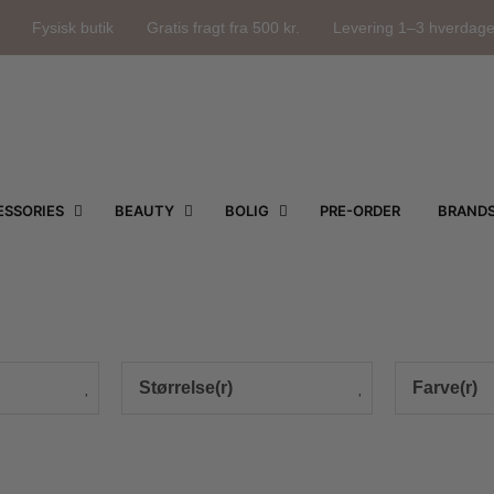
Fysisk butik
Gratis fragt fra 500 kr.
Levering 1–3 hverdag
SSORIES
BEAUTY
BOLIG
PRE-ORDER
BRAND
Størrelse(r)
Farve(r)